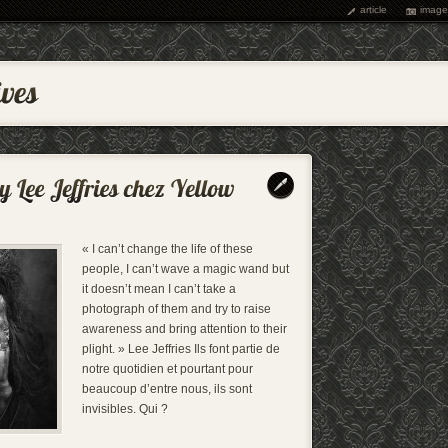
article
image
« I can’t change the life of these
people, I can’t wave a magic wand but
it doesn’t mean I can’t take a
photograph of them and try to raise
awareness and bring attention to their
plight. » Lee Jeffries Ils font partie de
notre quotidien et pourtant pour
beaucoup d’entre nous, ils sont
invisibles. Qui ?