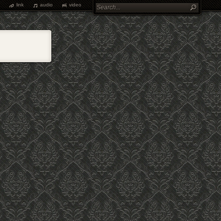
link
audio
video