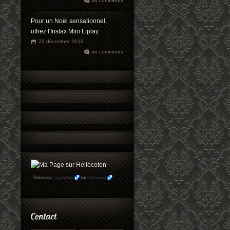
no comments
Pour un Noël sensationnel,
offrez l'Instax Mini Liplay
22 décembre 2019
no comments
Retrouvez
maryophoto
sur
Hellocoton