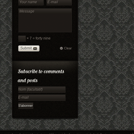
× 7 = forty nine
Submit
Clear