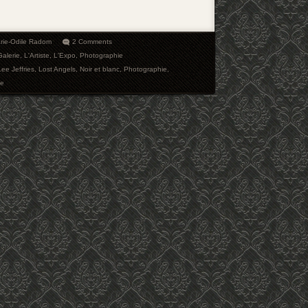
rie-Odile Radom
2 Comments
Galerie
,
L'Artiste
,
L'Expo
,
Photographie
Lee Jeffries
,
Lost Angels
,
Noir et blanc
,
Photographie
,
xe