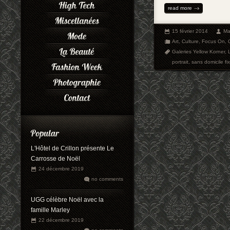
read more
15 février 2014
Ma
Art
,
Culture
,
Focus On
,
Galeries Yellow Korner
,
portrait
,
sans domicile fi
L'Hôtel de Crillon présente Le
Carrosse de Noël
24 décembre 2019
no comments
UGG célèbre Noël avec la
famille Marley
22 décembre 2019