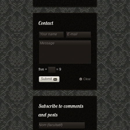
five +
= 9
Submit
Clear