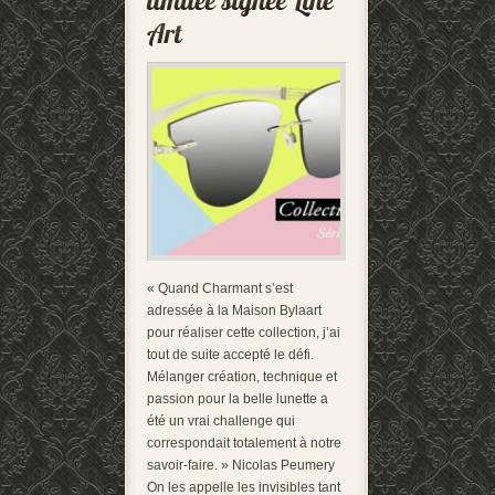
« Quand Charmant s’est
adressée à la Maison Bylaart
pour réaliser cette collection, j’ai
tout de suite accepté le défi.
Mélanger création, technique et
passion pour la belle lunette a
été un vrai challenge qui
correspondait totalement à notre
savoir-faire. » Nicolas Peumery
On les appelle les invisibles tant