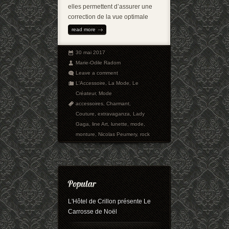
elles permettent d’assurer une
correction de la vue optimale
read more
30 mai 2017
Marie-Odile Radom
Leave a comment
L'Accessoire
,
La Mode
,
Le
Créateur
,
Mode
accessoires
,
Charmant
,
Couture
,
extravaganza
,
Lady
Gaga
,
line Art
,
lunette
,
mode
,
monture
,
Nicolas Peumery
,
rock
L'Hôtel de Crillon présente Le
Carrosse de Noël