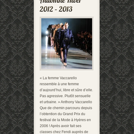
« La femme Vaccarello
ressemble à une femme
d’aujourd’hui, libre et sûre d’elle.
Pas agressive. Plutôt sensuelle
et urbaine. » Anthony Vaccarello
Que de chemin parcouru depuis
l’obtention du Grand Prix du
festival de la Mode à Hyères en
2006 ! Après avoir fait ses
classes chez Fendi auprès de