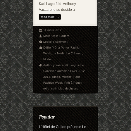
Karl Lagerfeld, Anthony
Vaccarello se décide à
read more
11 mars 2012
Marie-Odile Radom
Leave a comment
Défilé Prêt-à-Porter
,
Fashion
Week
,
La Mode
,
Le Créateur
,
Mode
Anthony Vaccarello
,
asymétrie
,
Collection automne Hiver 2012-
2013
,
lignes
,
militaire
,
Paris
Fashion Week
,
Prêt-à-Porter
,
robe
,
satin bleu duchesse
L'Hôtel de Crillon présente Le