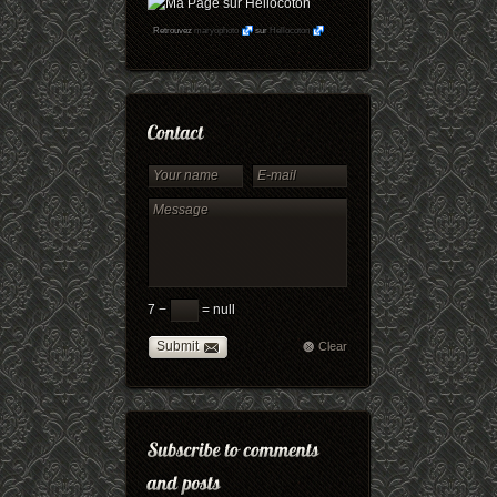
Retrouvez
maryophoto
sur
Hellocoton
7 −
= null
Submit
Clear