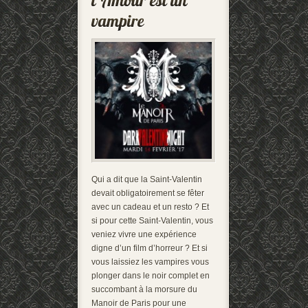
Qui a dit que la Saint-Valentin
devait obligatoirement se fêter
avec un cadeau et un resto ? Et
si pour cette Saint-Valentin, vous
veniez vivre une expérience
digne d’un film d’horreur ? Et si
vous laissiez les vampires vous
plonger dans le noir complet en
succombant à la morsure du
Manoir de Paris pour une