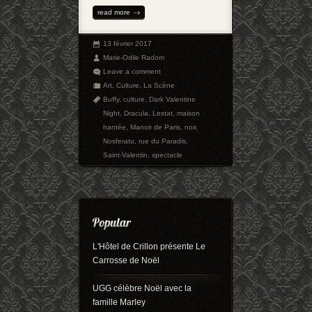
read more
13 février 2017
Marie-Odile Radom
Leave a comment
Art
,
Culture
,
La Scène
Buffy
,
culture
,
Dark Valentine
Night
,
Dracula
,
Lestat
,
maison
hantée
,
Manoir de Paris
,
noir
,
Nosferatu
,
rue du Paradis
,
Saint-Valentin
,
spectacle
L'Hôtel de Crillon présente Le
Carrosse de Noël
UGG célèbre Noël avec la
famille Marley