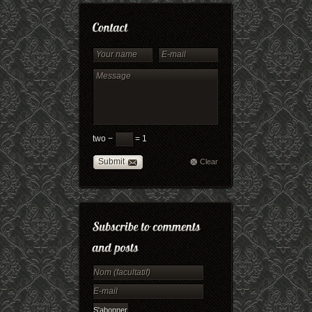
two −
= 1
Submit
Clear