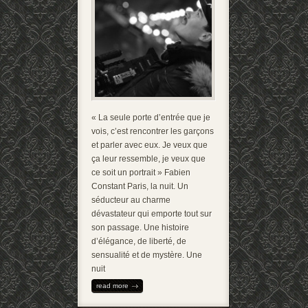
« La seule porte d’entrée que je
vois, c’est rencontrer les garçons
et parler avec eux. Je veux que
ça leur ressemble, je veux que
ce soit un portrait » Fabien
Constant Paris, la nuit. Un
séducteur au charme
dévastateur qui emporte tout sur
son passage. Une histoire
d’élégance, de liberté, de
sensualité et de mystère. Une
nuit
read more