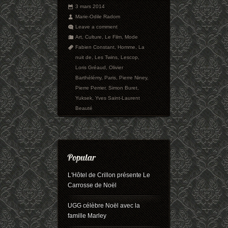
3 mars 2014
Marie-Odile Radom
Leave a comment
Art
,
Culture
,
Le Film
,
Mode
Fabien Constant
,
Homme
,
La
nuit de
,
Les Twins
,
Lescop
,
Loris Gréaud
,
Olivier
Barthélémy
,
Paris
,
Pierre Niney
,
Pierre Perrier
,
Simon Buret
,
Yuksek
,
Yves Saint-Laurent
Beauté
L'Hôtel de Crillon présente Le
Carrosse de Noël
UGG célèbre Noël avec la
famille Marley