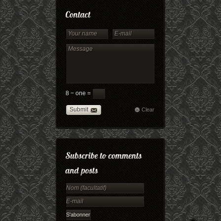
8 − one =
Submit
Clear