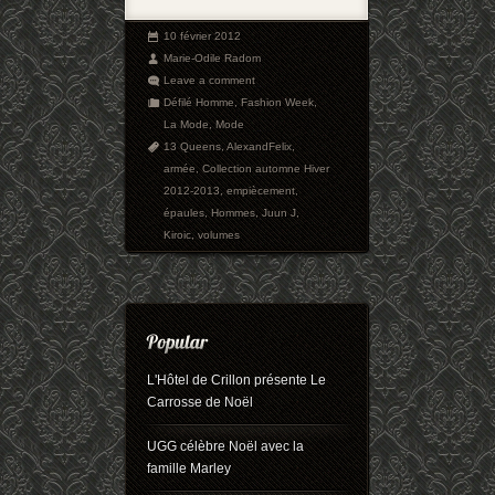
10 février 2012
Marie-Odile Radom
Leave a comment
Défilé Homme
,
Fashion Week
,
La Mode
,
Mode
13 Queens
,
AlexandFelix
,
armée
,
Collection automne Hiver
2012-2013
,
empiècement
,
épaules
,
Hommes
,
Juun J
,
Kiroic
,
volumes
L'Hôtel de Crillon présente Le
Carrosse de Noël
UGG célèbre Noël avec la
famille Marley