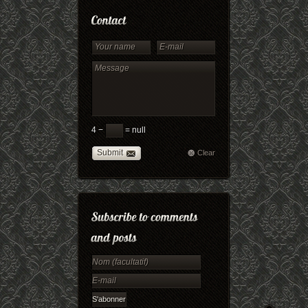
4 −
= null
Submit
Clear