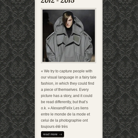
« We try to capture people with
our visual language in a fairy tale
fashion, in which they could find
a piece of themselves. Every
picture has a story, and it could
be read differently, but that’s
o.k. » AlexandFelix Les liens
entre le monde de la mode et
celui de la photographie ont
toujours été très
read more