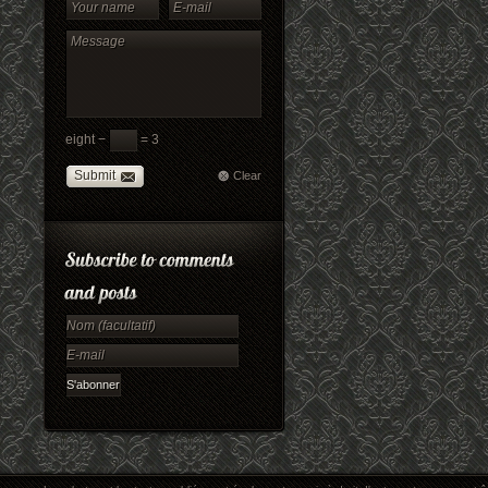
eight −
= 3
Submit
Clear