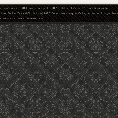
ie-Odile Radom
Leave a comment
Art
,
Culture
,
L'Artiste
,
L'Expo
,
Photographie
nique Secher
,
Festival Circulation(s) 2013
,
Fetart
,
Jean-Jacques Calbayrac
,
jeune photographie 
telle
,
Patrick Willocq
,
Vladimir Vasilev