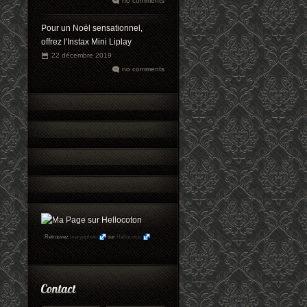
no comments
Pour un Noël sensationnel,
offrez l'Instax Mini Liplay
22 décembre 2019
no comments
Retrouvez
maryophoto
sur
Hellocoton