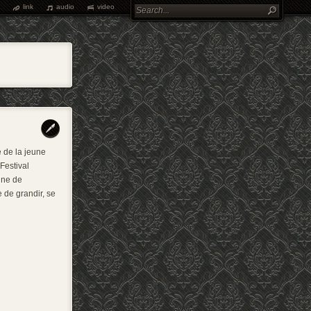
link
audio
video
 de la jeune
Festival
ine de
 de grandir, se