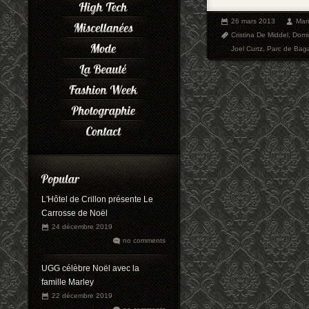
26 mars 2013
Mar
Cristina De Middel
,
Domi
Joel Curtz
,
Parc de Baga
L'Hôtel de Crillon présente Le
Carrosse de Noël
24 décembre 2019
no comments
UGG célèbre Noël avec la
famille Marley
22 décembre 2019