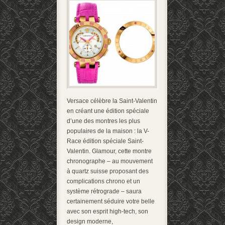
Versace célèbre la Saint-Valentin
en créant une édition spéciale
d’une des montres les plus
populaires de la maison : la V-
Race édition spéciale Saint-
Valentin. Glamour, cette montre
chronographe – au mouvement
à quartz suisse proposant des
complications chrono et un
système rétrograde – saura
certainement séduire votre belle
avec son esprit high-tech, son
design moderne,