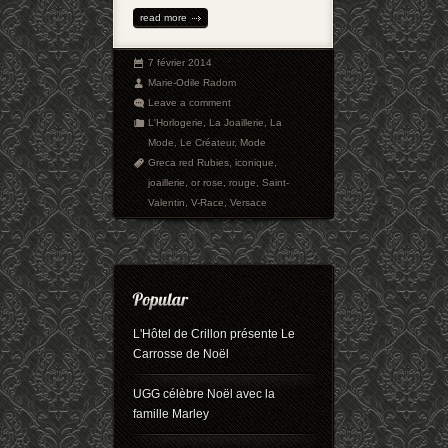
read more
7 février 2014
Marie-Odile Radom
Leave a comment
L'Horlogerie
,
La Joaillerie
,
La
Mode
,
Le Créateur
,
Mode
Greca red Rubies
,
iconique
,
joaillerie
,
or rose
,
rouge
,
Saint-
Valentin
,
V-Race
,
Versace
L'Hôtel de Crillon présente Le
Carrosse de Noël
UGG célèbre Noël avec la
famille Marley