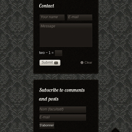
two − 1 =
Submit
Clear