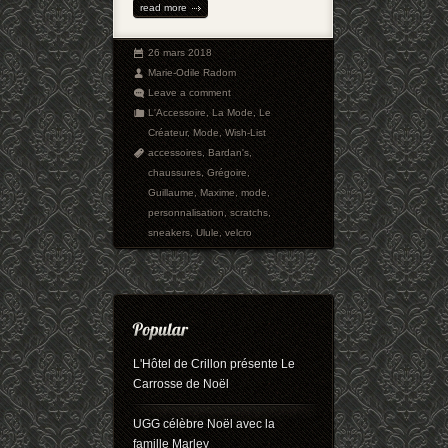
read more
26 mars 2018
Marie-Odile Radom
Leave a comment
L'Accessoire
,
La Mode
,
Le
Créateur
,
Mode
,
Wish-List
accessoires
,
Bardan's
,
chaussures
,
Grégoire
,
Guillaume
,
Maxime
,
mode
,
personnalisation
,
scratchs
,
sneakers
,
Ulule
,
velcro
L'Hôtel de Crillon présente Le
Carrosse de Noël
UGG célèbre Noël avec la
famille Marley