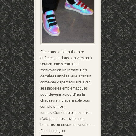
Elle nous suit depuis notre
enfance, où dans son version à
scratch, elle s’enfilait et
s’enlevait en un instant. Ces
dernières années, elle a fait un
come-back spectaculaire avec
ses modèles emblématiques
pour devenir aujourd’hui la
chaussure indispensable pour
compléter nos
tenues. Confortable, la sneaker
s’adapte à nos envies, nos
humeurs ou encore nos sorties…
Et se conjugue