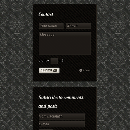
eight −
= 2
Submit
Clear