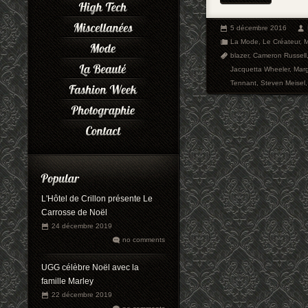
5 décembre 2016
La Mode
,
Le Créateur
,
blazer
,
Cameron Russell
Jacquetta Wheeler
,
Marg
Tennant
,
Steven Meisel
L'Hôtel de Crillon présente Le
Carrosse de Noël
24 décembre 2019
no comments
UGG célèbre Noël avec la
famille Marley
22 décembre 2019