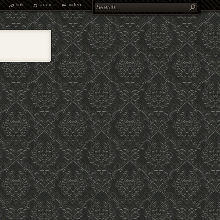
link
audio
video