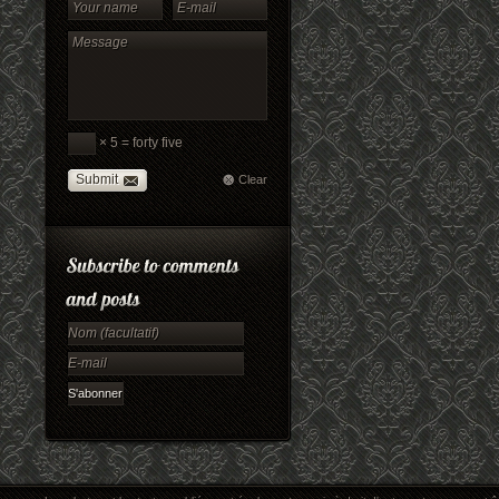
× 5 = forty five
Submit
Clear