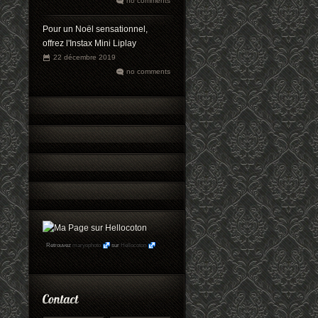
no comments
Pour un Noël sensationnel,
offrez l'Instax Mini Liplay
22 décembre 2019
no comments
Retrouvez
maryophoto
sur
Hellocoton