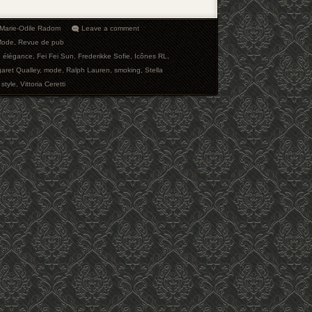
Marie-Odile Radom
Leave a comment
Mode
,
Revue de pub
,
élégance
,
Fei Fei Sun
,
Frederikke Sofie
,
Icônes RL
,
aret Qualley
,
mode
,
Ralph Lauren
,
smoking
,
Stella
,
style
,
Vittoria Ceretti