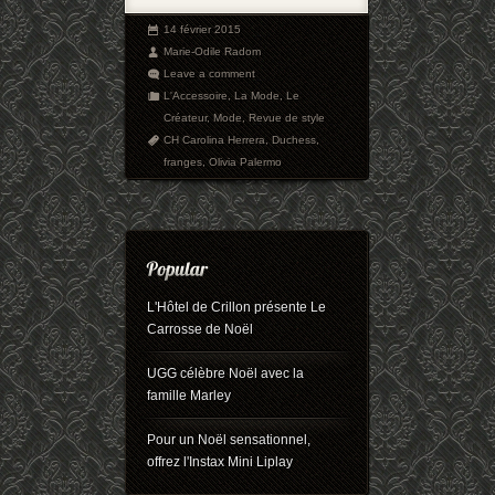
14 février 2015
Marie-Odile Radom
Leave a comment
L'Accessoire
,
La Mode
,
Le
Créateur
,
Mode
,
Revue de style
CH Carolina Herrera
,
Duchess
,
franges
,
Olivia Palermo
L'Hôtel de Crillon présente Le
Carrosse de Noël
UGG célèbre Noël avec la
famille Marley
Pour un Noël sensationnel,
offrez l'Instax Mini Liplay