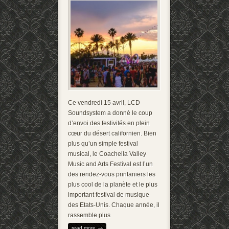
Ce vendredi 15 avril, LCD
Soundsystem a donné le coup
d’envoi des festivités en plein
cœur du désert californien. Bien
plus qu’un simple festival
musical, le Coachella Valley
Music and Arts Festival est l’un
des rendez-vous printaniers les
plus cool de la planète et le plus
important festival de musique
des Etats-Unis. Chaque année, il
rassemble plus
read more