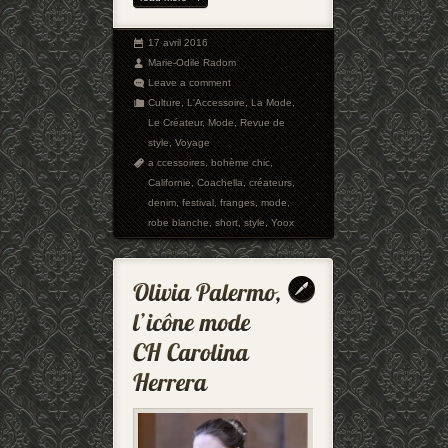
17 avril 2016
Marie-Odile Radom
Leave a comment
Culture
,
L'Accessoire
,
La Mode
,
Le Créateur
,
Mode
,
Revue de
style
,
Voyage
a ccessoires
,
bohème chic
,
Californie
,
Coachella
,
créateurs
,
denim
,
festival
,
franges
,
mode
,
robe blanche
,
short
,
style
,
Yoox