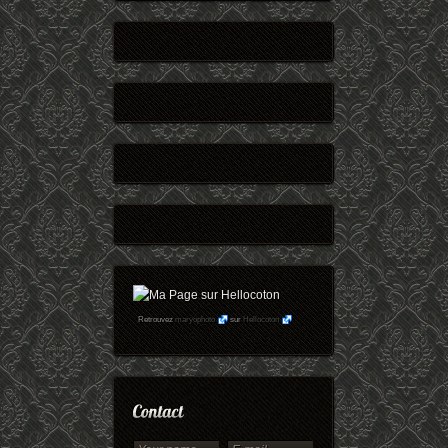
Retrouvez
maryophoto
sur
Hellocoton