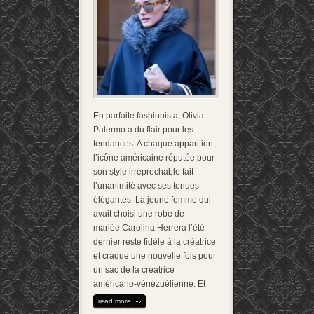
En parfaite fashionista, Olivia
Palermo a du flair pour les
tendances. A chaque apparition,
l’icône américaine réputée pour
son style irréprochable fait
l’unanimité avec ses tenues
élégantes. La jeune femme qui
avait choisi une robe de
mariée Carolina Herrera l’été
dernier reste fidèle à la créatrice
et craque une nouvelle fois pour
un sac de la créatrice
américano-vénézuélienne. Et
read more