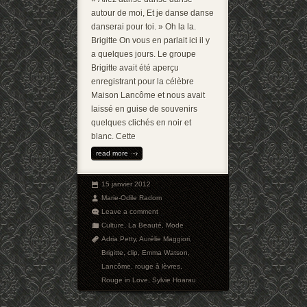
autour de moi, Et je danse danse
danserai pour toi. » Oh la la.
Brigitte On vous en parlait ici il y
a quelques jours. Le groupe
Brigitte avait été aperçu
enregistrant pour la célèbre
Maison Lancôme et nous avait
laissé en guise de souvenirs
quelques clichés en noir et
blanc. Cette
read more
15 janvier 2012
Marie-Odile Radom
Leave a comment
Culture
,
La Beauté
,
Mode
Adria Petty
,
Aurélie Maggiori
,
Brigitte
,
clip
,
Emma Watson
,
Lancôme
,
rouge à lèvres
,
Rouge in Love
,
Sylvie Hoarau