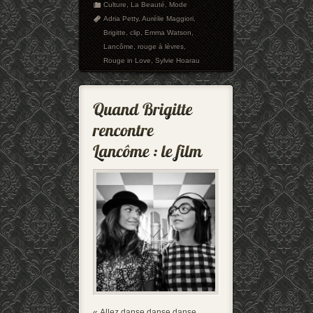
Culture
,
La Beauté
,
Mode
Adria Petty
,
Aurélie Maggiori
,
Brigitte
,
clip
,
Emma Watson
,
Lancôme
,
rouge à lèvres
,
Rouge in Love
,
Sylvie Hoarau
« Allez danse danse danse