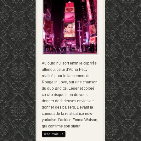
Aujourd’hui sort enfin le clip très
attendu, celui d’Adria Petty
réalisé pour le lancement de
Rouge in Love, sur une chanson
du duo Brigitte. Léger et coloré,
ce clip risque bien de vous
donner de furieuses envies de
donner des baisers. Devant la
caméra de la réalisatrice new-
yorkaise, l’actrice Emma Watson,
qui confirme son statut
read more