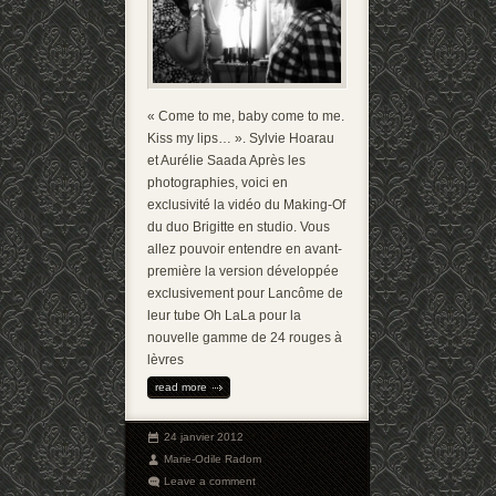
« Come to me, baby come to me.
Kiss my lips… ». Sylvie Hoarau
et Aurélie Saada Après les
photographies, voici en
exclusivité la vidéo du Making-Of
du duo Brigitte en studio. Vous
allez pouvoir entendre en avant-
première la version développée
exclusivement pour Lancôme de
leur tube Oh LaLa pour la
nouvelle gamme de 24 rouges à
lèvres
read more
24 janvier 2012
Marie-Odile Radom
Leave a comment