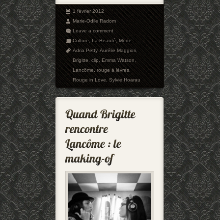
1 février 2012
Marie-Odile Radom
Leave a comment
Culture
,
La Beauté
,
Mode
Adria Petty
,
Aurélie Maggiori
,
Brigitte
,
clip
,
Emma Watson
,
Lancôme
,
rouge à lèvres
,
Rouge in Love
,
Sylvie Hoarau