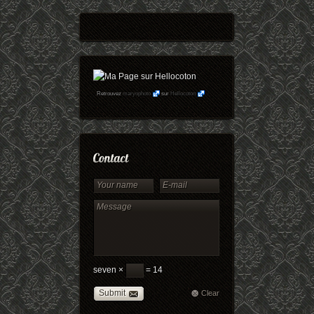
Retrouvez
maryophoto
sur
Hellocoton
seven ×
= 14
Submit
Clear