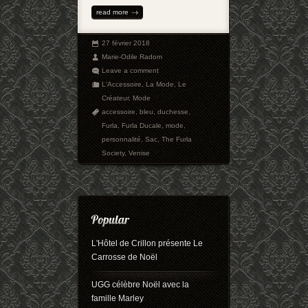
read more
27 février 2018
Marie-Odile Radom
Leave a comment
L'Accessoire
,
La Mode
,
Le
Créateur
,
Mode
accessoire
,
bleu
,
duchesse
,
Furla
,
Furla Ducale
,
mode
,
personnalité
,
Sac
,
The Furla
Society
,
Venise
L'Hôtel de Crillon présente Le
Carrosse de Noël
UGG célèbre Noël avec la
famille Marley