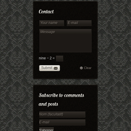
nine − 2 =
Submit
Clear