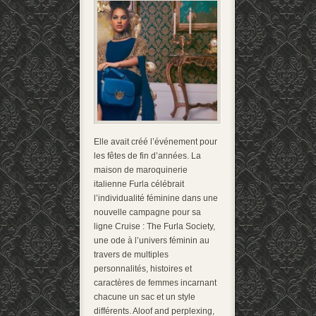
Elle avait créé l’événement pour
les fêtes de fin d’années. La
maison de maroquinerie
italienne Furla célébrait
l’individualité féminine dans une
nouvelle campagne pour sa
ligne Cruise : The Furla Society,
une ode à l’univers féminin au
travers de multiples
personnalités, histoires et
caractères de femmes incarnant
chacune un sac et un style
différents. Aloof and perplexing,