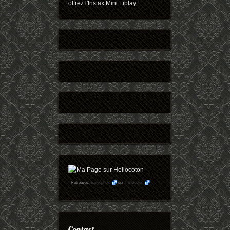
offrez l'Instax Mini Liplay
Retrouvez
maryophoto
sur
Hellocoton