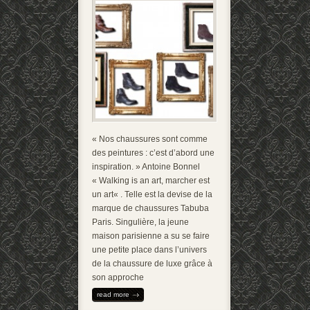
« Nos chaussures sont comme
des peintures : c’est d’abord une
inspiration. » Antoine Bonnel
« Walking is an art, marcher est
un art« . Telle est la devise de la
marque de chaussures Tabuba
Paris. Singulière, la jeune
maison parisienne a su se faire
une petite place dans l’univers
de la chaussure de luxe grâce à
son approche
read more