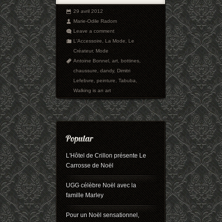
29 avril 2012
Marie-Odile Radom
Leave a comment
L'Accessoire
,
La Mode
,
Le
Créateur
,
Mode
Antoine Bonnel
,
art
,
bottines
,
chaussure
,
dandy
,
Dimitri
Lefebvre
,
peinture
,
Tabuba
,
Walking is an art
L'Hôtel de Crillon présente Le
Carrosse de Noël
UGG célèbre Noël avec la
famille Marley
Pour un Noël sensationnel,