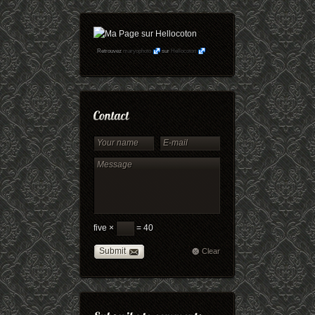
Retrouvez
maryophoto
sur
Hellocoton
five ×
= 40
Submit
Clear