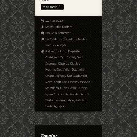
read more
12 mai 2013
Marie-Odile Radom
Leave a comment
La Mode
,
Le Créateur
,
Mode
,
Revue de style
Ashleigh Good
,
Baptiste
Giabiconi
,
Boy Capel
,
Brad
Kroenig
,
Chanel
,
Clotilde
Hesme
,
Deauville
,
Gabrielle
Chanel
,
jersey
,
Karl Lagerfeld
,
Keira Knightley
,
Lindsey Wixson
,
Marchesa Luisa Casati
,
Once
Upon A Time
,
Saskia de Brauw
,
Stella Tennant
,
style
,
Tallulah
Harlech
,
tweed