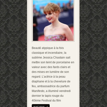
Beauté atypique à la fois
classique et incendiaire, la
sublime Jessica Chastain sait
mettre son teint de porcelaine en
valeur avec des fards clairs et
des mises en lumière de son
regard. L’actrice à la peau
diaphane et à la chevelure de
feu, ambassadrice du parfum
Manifesto, a illuminé vendredi
dernier le tapis rouge du
40ème Festi­val du film
read more