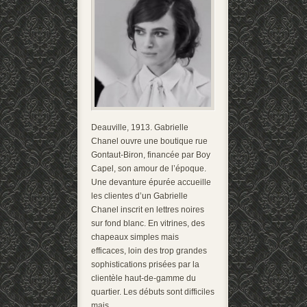
Deauville, 1913. Gabrielle
Chanel ouvre une boutique rue
Gontaut-Biron, financée par Boy
Capel, son amour de l’époque.
Une devanture épurée accueille
les clientes d’un Gabrielle
Chanel inscrit en lettres noires
sur fond blanc. En vitrines, des
chapeaux simples mais
efficaces, loin des trop grandes
sophistications prisées par la
clientèle haut-de-gamme du
quartier. Les débuts sont difficiles
mais