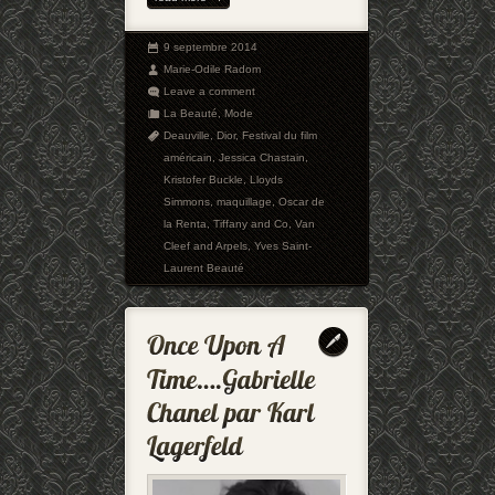
9 septembre 2014
Marie-Odile Radom
Leave a comment
La Beauté
,
Mode
Deauville
,
Dior
,
Festival du film
américain
,
Jessica Chastain
,
Kristofer Buckle
,
Lloyds
Simmons
,
maquillage
,
Oscar de
la Renta
,
Tiffany and Co
,
Van
Cleef and Arpels
,
Yves Saint-
Laurent Beauté