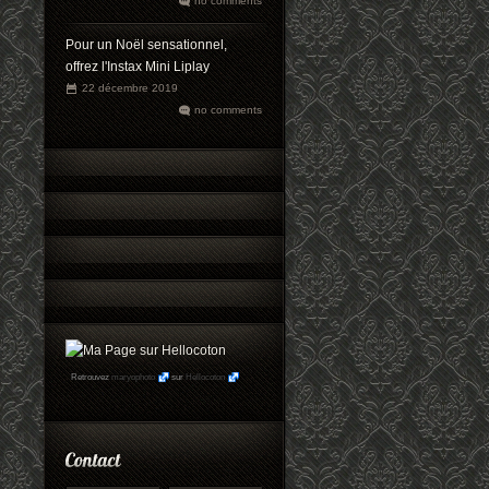
no comments
Pour un Noël sensationnel,
offrez l'Instax Mini Liplay
22 décembre 2019
no comments
Retrouvez
maryophoto
sur
Hellocoton