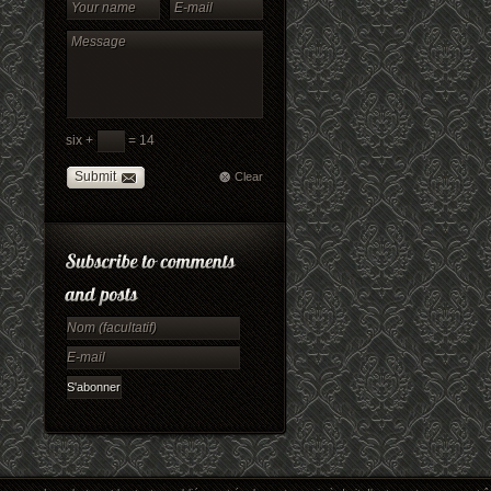
six +
= 14
Submit
Clear