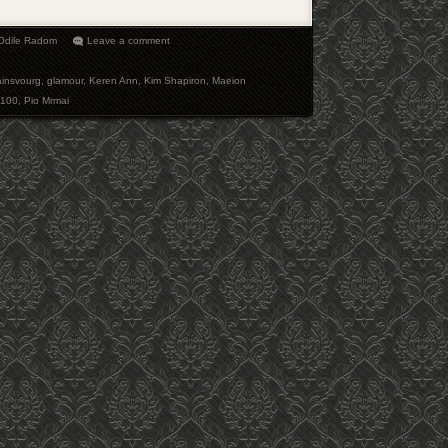
-Odile Radom
Leave a comment
ainsvourg
,
glamour
,
Keren Ann
,
Kim Shapiron
,
Maeion
 100
,
Pio Mrmai