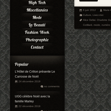
6 juin 2012
Marie
Culture
,
Lisez-moi
Alice Dellal
,
Charlotte G
Cotillard
,
mode
,
numéro
L'Hôtel de Crillon présente Le
Carrosse de Noël
24 décembre 2019
no comments
UGG célèbre Noël avec la
famille Marley
22 décembre 2019