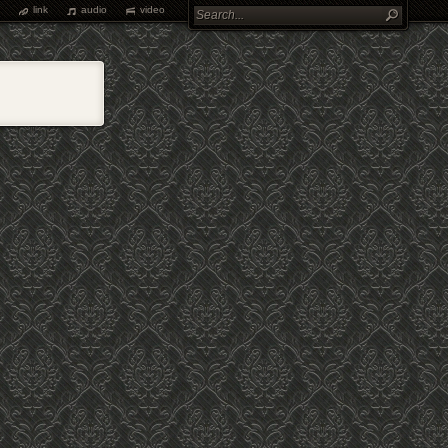
link
audio
video