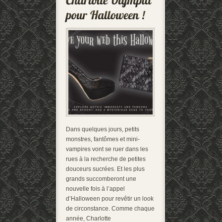
Dans quelques jours, petits
monstres, fantômes et mini-
vampires vont se ruer dans les
rues à la recherche de petites
douceurs sucrées. Et les plus
grands succomberont une
nouvelle fois à l’appel
d’Halloween pour revêtir un look
de circonstance. Comme chaque
année, Charlotte