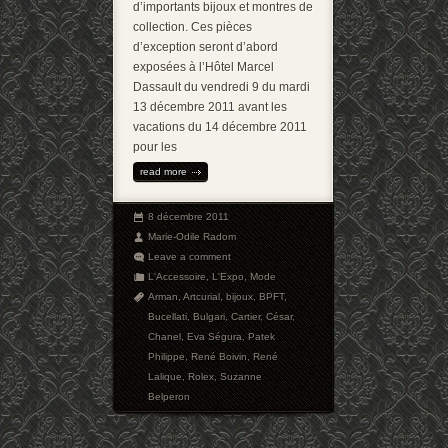
d’importants bijoux et montres de
collection. Ces pièces
d’exception seront d’abord
exposées à l’Hôtel Marcel
Dassault du vendredi 9 du mardi
13 décembre 2011 avant les
vacations du 14 décembre 2011
pour les
read more
8 décembre 2011
Marie-Odile Radom
Leave a comment
L'Accessoire
,
L'Expo
,
Mode
Arman
,
Artcurial
,
bijoux
,
BPFT
,
Bucellati
,
Bulgari
,
Cartier
,
César
,
Chanel
,
Eva Ségura
,
Patek
Philippe
,
René Boivin
,
René
Lalique
,
Rolex
,
Suzanne
Belperon