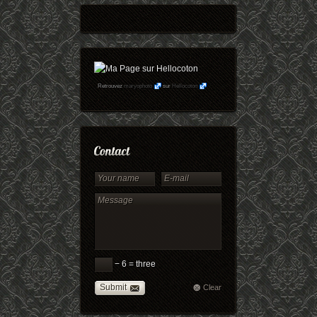
Retrouvez
maryophoto
sur
Hellocoton
− 6 = three
Submit
Clear