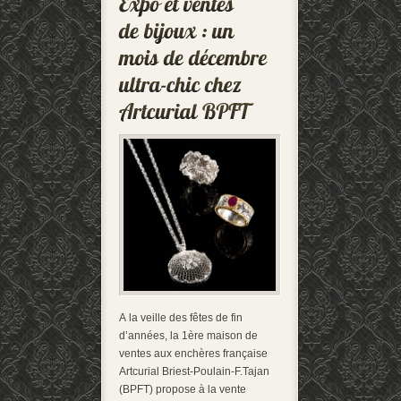
A la veille des fêtes de fin
d’années, la 1ère maison de
ventes aux enchères française
Artcurial Briest-Poulain-F.Tajan
(BPFT) propose à la vente