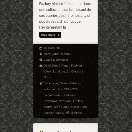
Factory étaient à l’honneur dans
une collection sombre faisant de
ses égéries des héroïnes arty et
pop au regard hypnotique.
Réinterprétant la
read more
10 mars 2012
Marie-Odile Radom
Leave a comment
Défilé Prêt-à-Porter
,
Fashion
Week
,
La Mode
,
Le Créateur
,
Mode
Backstage
,
César
,
Collection
automne Hiver 2012-2013
,
compression
,
Coulisses
,
Downtown New-York
,
Factory
,
graffiti
,
Jean-Paul Gaultier
,
Paris
Fashion Week
,
Prêt-à-Porter