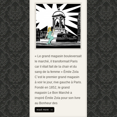
« Le grand magasin bouleversait
le marché, il transformait Paris
car il était fait de la chair et du
sang de la femme » Émile Zola
C’est le premier grand magasin
à voir le jour, rive gauche à Paris.
Fondé en 1852, le grand
magasin Le Bon Marché a
inspiré Émile Zola pour son livre
au Bonheur des
read more