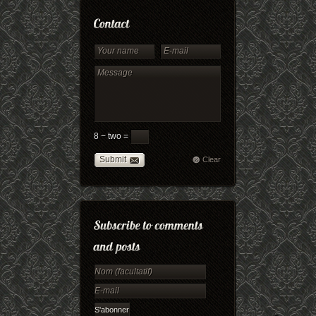
8 − two =
Submit
Clear