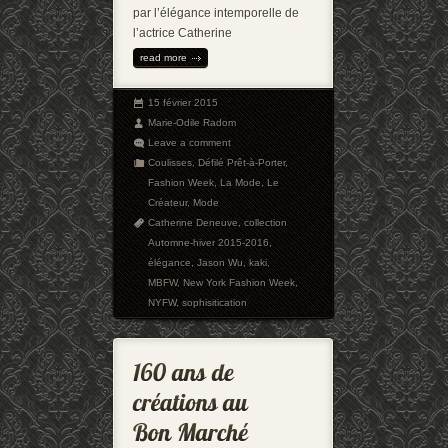
par l’élégance intemporelle de
l’actrice Catherine
read more
15 février 2015
Marie-Odile Radom
Leave a comment
Coulisses
,
Défilé Prêt-à-Porter
,
Fashion Week
,
La Mode
,
Le
Créateur
,
Mode
Catherine Deneuve
,
collection
Automne-hiver 2015-2016
,
élégance
,
Jason Wu
,
kaki
,
MBFW
,
New York Fashion Week
,
NYFW
,
sophisitication