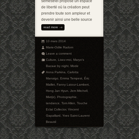
semestriel propose un espace
de liberté où la création peut
prendre toute son ampleur et
devenir ainsi une belle source
read more
10 mars 2014
Marie-Odile Radom
Leave a comment
Culture
,
Lisez-moi
,
Maryo's
Bazaar by night
,
Mode
Anna Parkina
,
Carlotta
Manaigo
,
Emma Tempest
,
Éric
Maillet
,
Fanny Latour-Lambert
,
Hong Jan Hyun
,
Jem Mitchell
,
Mixt(e)
,
Photographie
,
tendance
,
Tom Allen
,
Touche
Eclat Collector
,
Vincent
Gapaillard
,
Yves Saint-Laurent
Beauté