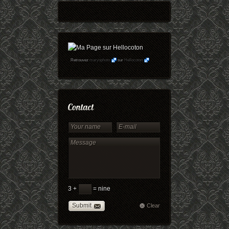
Retrouvez
maryophoto
sur
Hellocoton
3 +
= nine
Submit
Clear