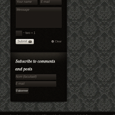
− two = 1
Submit
Clear