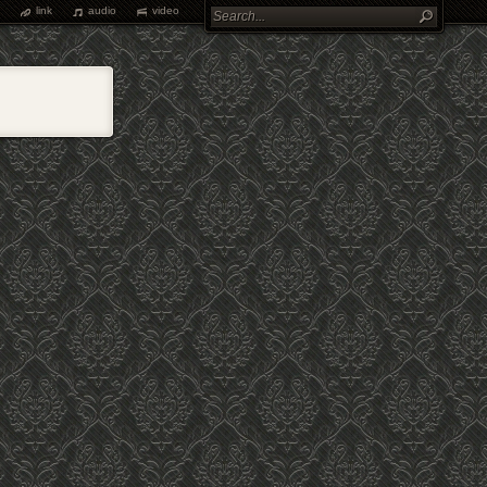
link
audio
video