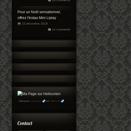
no comments
Pour un Noël sensationnel,
offrez l'Instax Mini Liplay
22 décembre 2019
no comments
Retrouvez
maryophoto
sur
Hellocoton