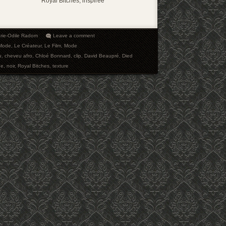
Royal Bitches, inspirée
rie-Odile Radom
Leave a comment
Mode
,
Le Créateur
,
Le Film
,
Mode
u
,
cheveu afro
,
Chloé Bonnard
,
clip
,
David Beaupré
,
Died
ne
,
noir
,
Royal Bitches
,
texture