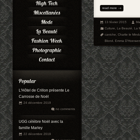
read more
13 février 2015
Ma
Culture
,
La Beauté
,
La 
caniche
,
Charlie le Mind
Blond
,
Emma D'Hoerae
L'Hôtel de Crillon présente Le
Carrosse de Noël
24 décembre 2019
no comments
UGG célèbre Noël avec la
famille Marley
22 décembre 2019