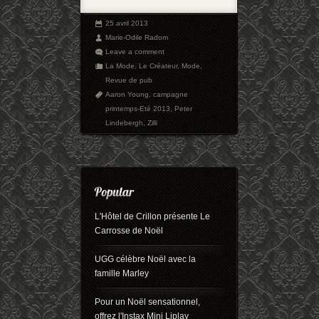
25 avril 2013
Marie-Odile Radom
Leave a comment
La Mode
,
Le Créateur
,
Mode
,
Revue de pub
Aaron Young
,
campagne
printemps-Eté 2013
,
Peter
Lindebergh
,
Zilli
L'Hôtel de Crillon présente Le
Carrosse de Noël
UGG célèbre Noël avec la
famille Marley
Pour un Noël sensationnel,
offrez l'Instax Mini Liplay