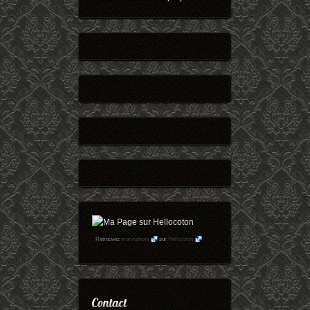
Retrouvez
maryophoto
sur
Hellocoton