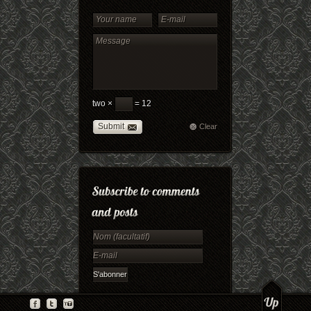
two ×
= 12
Submit
Clear