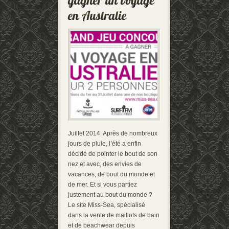
Juillet 2014. Après de nombreux
jours de pluie, l’été a enfin
décidé de pointer le bout de son
nez et avec, des envies de
vacances, de bout du monde et
de mer. Et si vous partiez
justement au bout du monde ?
Le site Miss-Sea, spécialisé
dans la vente de maillots de bain
et de beachwear depuis