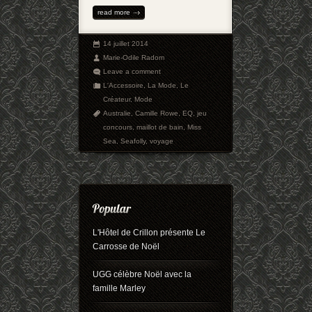
read more
14 juillet 2014
Marie-Odile Radom
Leave a comment
L'Accessoire
,
La Mode
,
Le
Créateur
,
Mode
Australie
,
Camille Rowe
,
EQ
,
jeu
concours
,
maillot de bain
,
Miss
Sea
,
Seafolly
,
voyage
L'Hôtel de Crillon présente Le
Carrosse de Noël
UGG célèbre Noël avec la
famille Marley