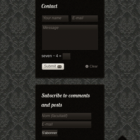
seven − 4 =
Submit
Clear