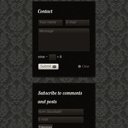
nine −
= 8
Submit
Clear