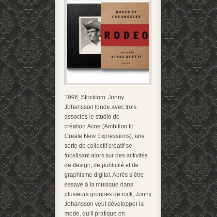
1996, Stocklom. Jonny
Johansson fonde avec trois
associés le studio de
création Acne (Ambition to
Create New Expressions), une
sorte de collectif créatif se
focalisant alors sur des activités
de design, de publicité et de
graphisme digital. Après s’être
essayé à la musique dans
plusieurs groupes de rock, Jonny
Johansson veut développer la
mode, qu’il pratique en