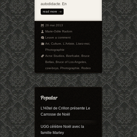
autodidacte. En
read more
26 mai 2013
Marie-Odile Radom
Leave a comment
Art
,
Culture
,
L'Artiste
,
Lisez-moi
,
Photographie
Acne Studios
,
Beefcake
,
Bruce
Bellas
,
Bruce of Los Angeles
,
cow-boys
,
Photographie
,
Rodeo
L'Hôtel de Crillon présente Le
Carrosse de Noël
UGG célèbre Noël avec la
famille Marley