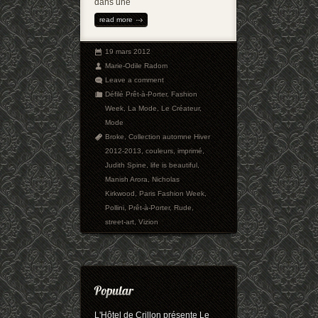
dans une
read more
19 mars 2012
Marie-Odile Radom
Leave a comment
Défilé Prêt-à-Porter
,
Fashion
Week
,
La Mode
,
Le Créateur
,
Mode
Broke
,
Collection automne Hiver
2012-2013
,
couleurs
,
imprimé
,
Judith Spine
,
life is beautiful
,
Manish Arora
,
Nicholas
Kirkwood
,
Paris Fashion Week
,
Pollini
,
Prêt-à-Porter
,
Rude
,
street-art
,
Vizion
L'Hôtel de Crillon présente Le