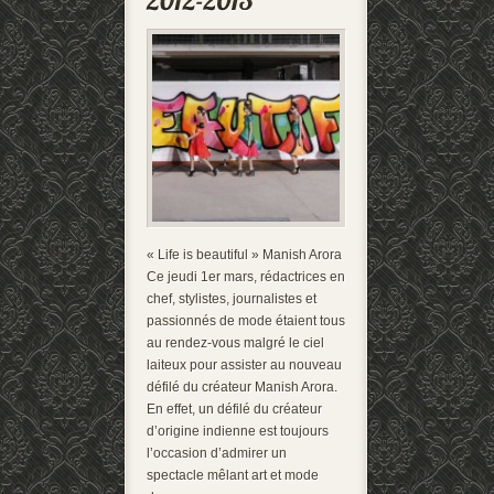
« Life is beautiful » Manish Arora
Ce jeudi 1er mars, rédactrices en
chef, stylistes, journalistes et
passionnés de mode étaient tous
au rendez-vous malgré le ciel
laiteux pour assister au nouveau
défilé du créateur Manish Arora.
En effet, un défilé du créateur
d’origine indienne est toujours
l’occasion d’admirer un
spectacle mêlant art et mode