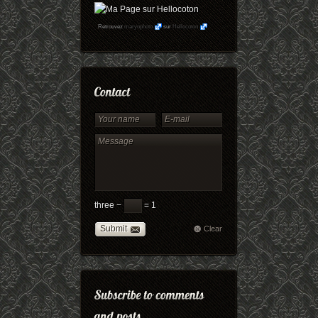
Retrouvez
maryophoto
sur
Hellocoton
three −
= 1
Submit
Clear