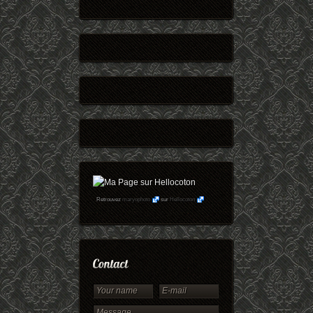
Retrouvez
maryophoto
sur
Hellocoton