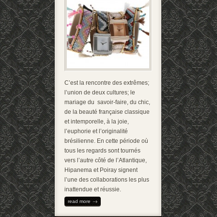
C’est la rencontre des extrêmes;
l’union de deux cultures; le
mariage du savoir-faire, du chic,
de la beauté française classique
et intemporelle, à la joie,
l’euphorie et l’originalité
brésilienne. En cette période où
tous les regards sont tournés
vers l’autre côté de l’Atlantique,
Hipanema et Poiray signent
l’une des collaborations les plus
inattendue et réussie.
read more