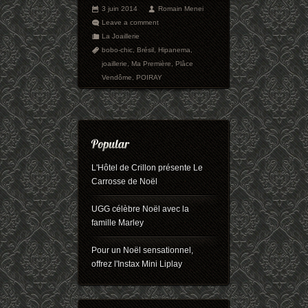
3 juin 2014
Romain Menei
Leave a comment
La Joaillerie
bobo-chic
,
Brésil
,
Hipanema
,
joaillerie
,
Ma Première
,
Plâce
Vendôme
,
POIRAY
L'Hôtel de Crillon présente Le
Carrosse de Noël
UGG célèbre Noël avec la
famille Marley
Pour un Noël sensationnel,
offrez l'Instax Mini Liplay