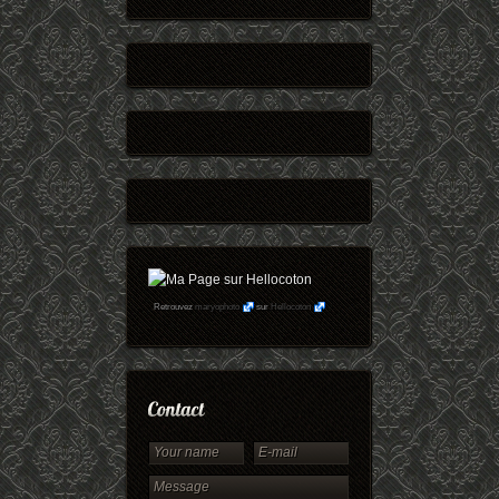
Retrouvez
maryophoto
sur
Hellocoton