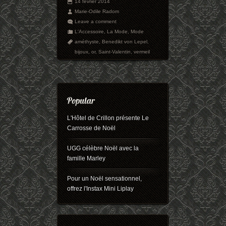
14 février 2014
Marie-Odile Radom
Leave a comment
L'Accessoire
,
La Mode
,
Mode
améthyste
,
Benedikt von Lepel
,
bijoux
,
or
,
Saint-Valentin
,
vermeil
L'Hôtel de Crillon présente Le
Carrosse de Noël
UGG célèbre Noël avec la
famille Marley
Pour un Noël sensationnel,
offrez l'Instax Mini Liplay