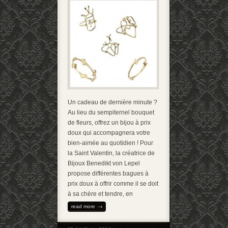
Un cadeau de dernière minute ?
Au lieu du sempiternel bouquet
de fleurs, offrez un bijou à prix
doux qui accompagnera votre
bien-aimée au quotidien ! Pour
la Saint Valentin, la créatrice de
Bijoux Benedikt von Lepel
propose différentes bagues à
prix doux à offrir comme il se doit
à sa chère et tendre, en
read more