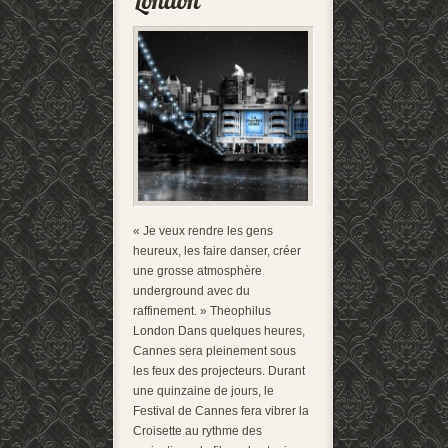
« Je veux rendre les gens
heureux, les faire danser, créer
une grosse atmosphère
underground avec du
raffinement. » Theophilus
London Dans quelques heures,
Cannes sera pleinement sous
les feux des projecteurs. Durant
une quinzaine de jours, le
Festival de Cannes fera vibrer la
Croisette au rythme des