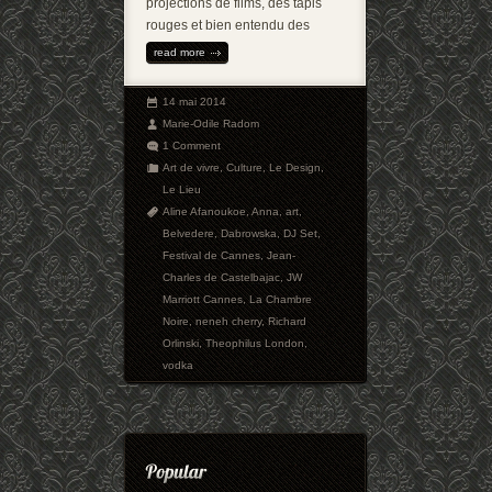
projections de films, des tapis
rouges et bien entendu des
read more
14 mai 2014
Marie-Odile Radom
1 Comment
Art de vivre
,
Culture
,
Le Design
,
Le Lieu
Aline Afanoukoe
,
Anna
,
art
,
Belvedere
,
Dabrowska
,
DJ Set
,
Festival de Cannes
,
Jean-
Charles de Castelbajac
,
JW
Marriott Cannes
,
La Chambre
Noire
,
neneh cherry
,
Richard
Orlinski
,
Theophilus London
,
vodka