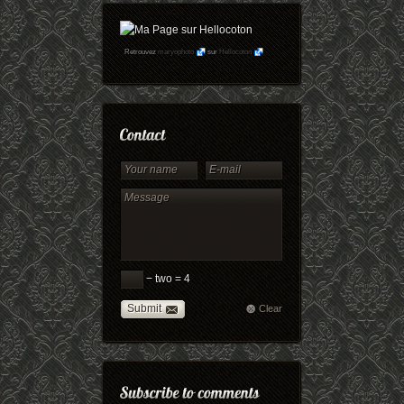
Retrouvez
maryophoto
sur
Hellocoton
− two = 4
Submit
Clear