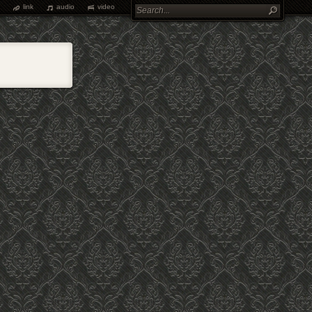
link
audio
video