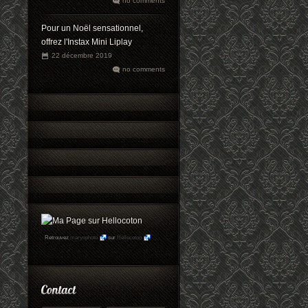
no comments
Pour un Noël sensationnel,
offrez l'Instax Mini Liplay
22 décembre 2019
no comments
Retrouvez
maryophoto
sur
Hellocoton