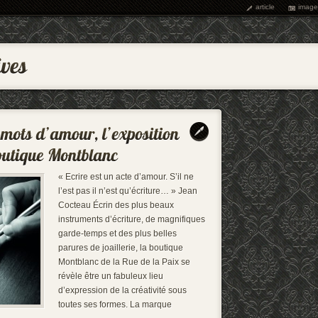
article
image
« Ecrire est un acte d’amour. S’il ne
l’est pas il n’est qu’écriture… » Jean
Cocteau Écrin des plus beaux
instruments d’écriture, de magnifiques
garde-temps et des plus belles
parures de joaillerie, la boutique
Montblanc de la Rue de la Paix se
révèle être un fabuleux lieu
d’expression de la créativité sous
toutes ses formes. La marque