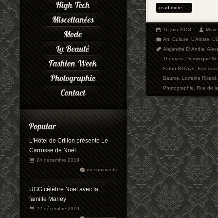
read more
16 juin 2013
Mari
Art
,
Culture
,
L'Artiste
,
L'
Alejandra Di Andia
,
Alex
Thomass
,
Dominique Se
Fatou N’Diaye
,
Francisca
Baume
,
Lorraine Ricard
Photographie
,
Rue de la
L'Hôtel de Crillon présente Le
Carrosse de Noël
24 décembre 2019
no comments
UGG célèbre Noël avec la
famille Marley
22 décembre 2019