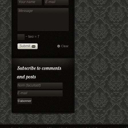
− two = 7
Submit
Clear