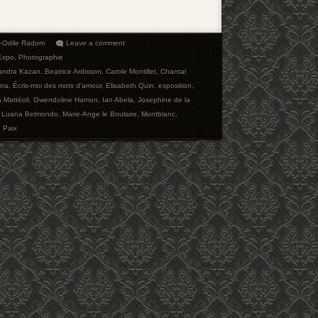
e-Odile Radom
Leave a comment
Expo
,
Photographie
andra Kazan
,
Beatrice Ardisson
,
Carole Montillet
,
Chantal
rra
,
Écris-moi des mots d'amour
,
Elisabeth Quin
,
exposition
,
 Mattéoli
,
Gwendoline Hamon
,
Ian Abela
,
Josephine de la
,
Luana Belmondo
,
Marie-Ange le Boulaire
,
Montblanc
,
 Paix