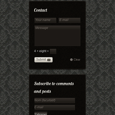
4 + eight =
Submit
Clear