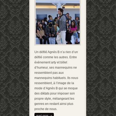
Un défilé Agnès B n’a rien d’un
défilé comme les autres. Entre
événement arty et billet
d’humeur, ses mannequins ne
ressemblent pas aux
mannequins habituels. Ils nous
ressemblent, à l’image de la
mode d’Agnès B qui se moque
des diktats pour imposer son
propre style, mélangeant les
genres en restant ainsi plus
proche de nous.
read more