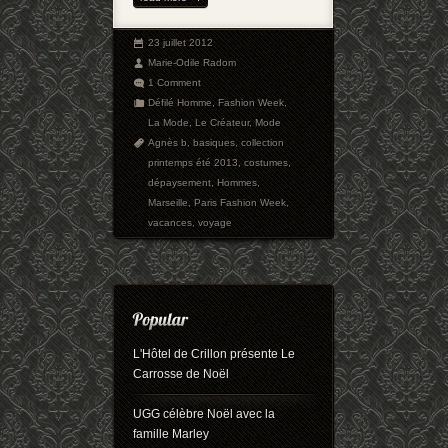
23 juillet 2012
Marie-Odile Radom
1 Comment
Défilé Homme
,
Fashion Week
,
La Mode
,
Le Créateur
,
Mode
Agnès b
,
basiques
,
collection
printemps été 2013
,
costumes
,
dépaysement
,
Hommes
,
Marseille
,
Paris Fashion Week
,
vacances
,
voyage
L'Hôtel de Crillon présente Le
Carrosse de Noël
UGG célèbre Noël avec la
famille Marley