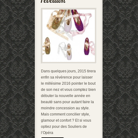
Dans quelques jours, 2015 tirera
enfin sa révérence pour laisser
le millésime 2016 pointer le bout
de son nez et vous comptez bien
débuter la nouvelle année en
beauté sans pour autant faire la
moindre concession au style.
Mais comment concilier style,
glamour et confort ? Et si vous
optiez pour des Souliers de
l’Opéra