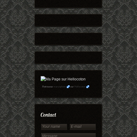
Retrouvez
maryophoto
sur
Hellocoton