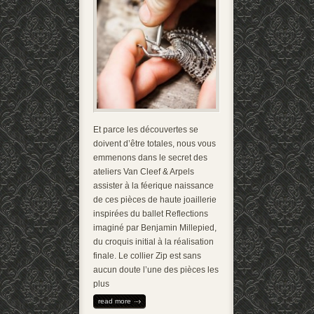
Et parce les découvertes se
doivent d’être totales, nous vous
emmenons dans le secret des
ateliers Van Cleef & Arpels
assister à la féerique naissance
de ces pièces de haute joaillerie
inspirées du ballet Reflections
imaginé par Benjamin Millepied,
du croquis initial à la réalisation
finale. Le collier Zip est sans
aucun doute l’une des pièces les
plus
read more