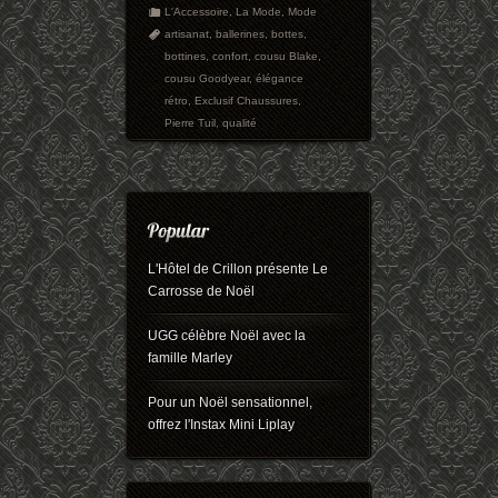
L'Accessoire
,
La Mode
,
Mode
artisanat
,
ballerines
,
bottes
,
bottines
,
confort
,
cousu Blake
,
cousu Goodyear
,
élégance
rétro
,
Exclusif Chaussures
,
Pierre Tuil
,
qualité
L'Hôtel de Crillon présente Le
Carrosse de Noël
UGG célèbre Noël avec la
famille Marley
Pour un Noël sensationnel,
offrez l'Instax Mini Liplay