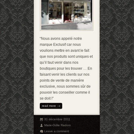
“Nous avons appelé notre
marque Exclusif car nous
voulions mettre en avant le fait
que nos produits sont uniques et
qu’il faut venir dans nos
boutiques pour les trouver … En
faisant venir les clients sur nos
points de vente de manière
exclusive, nous sommes sûr de
pouvoir les conseiller comme il
se doit !”
read more
31 décembre 2011
Marie-Odile Radom
Leave a comment