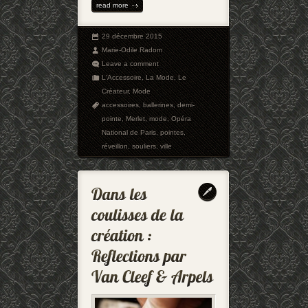
read more
29 décembre 2015
Marie-Odile Radom
Leave a comment
L'Accessoire
,
La Mode
,
Le
Créateur
,
Mode
accessoires
,
ballerines
,
demi-
pointe
,
Merlet
,
mode
,
Opéra
National de Paris
,
pointes
,
réveillon
,
souliers
,
ville