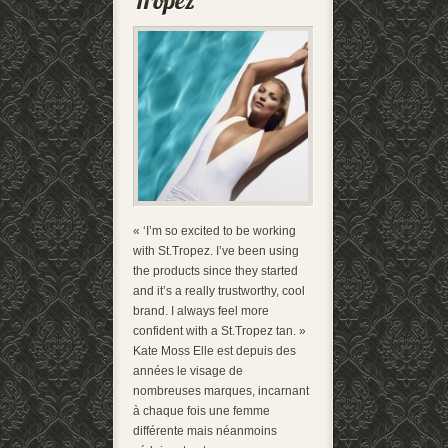
« ‘I’m so excited to be working
with St.Tropez. I’ve been using
the products since they started
and it’s a really trustworthy, cool
brand. I always feel more
confident with a St.Tropez tan. »
Kate Moss Elle est depuis des
années le visage de
nombreuses marques, incarnant
à chaque fois une femme
différente mais néanmoins