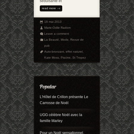
séduisante et
read more
18 mai 2013
Marie-Odile Radom
Leave a comment
La Beauté
,
Mode
,
Revue de
pub
Auto-bronzant
,
effet naturel
,
Kate Moss
,
Piscine
,
St Tropez
L'Hôtel de Crillon présente Le
Carrosse de Noël
UGG célèbre Noël avec la
famille Marley
Pour un Noël sensationnel,