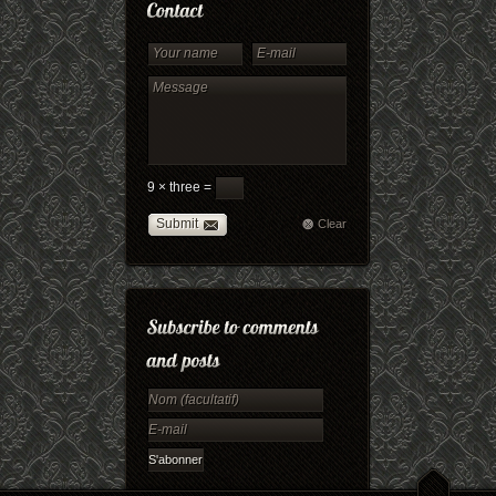
9 × three =
Submit
Clear