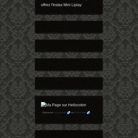
offrez l'Instax Mini Liplay
Retrouvez
maryophoto
sur
Hellocoton