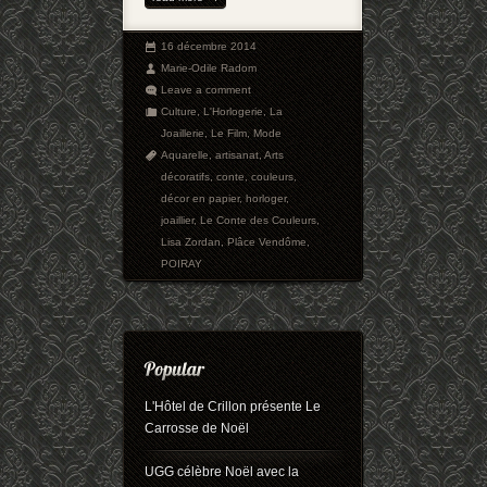
16 décembre 2014
Marie-Odile Radom
Leave a comment
Culture
,
L'Horlogerie
,
La
Joaillerie
,
Le Film
,
Mode
Aquarelle
,
artisanat
,
Arts
décoratifs
,
conte
,
couleurs
,
décor en papier
,
horloger
,
joaillier
,
Le Conte des Couleurs
,
Lisa Zordan
,
Plâce Vendôme
,
POIRAY
L'Hôtel de Crillon présente Le
Carrosse de Noël
UGG célèbre Noël avec la