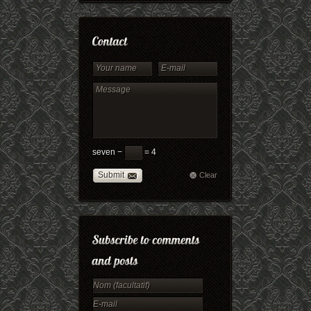
seven −
= 4
Submit
Clear