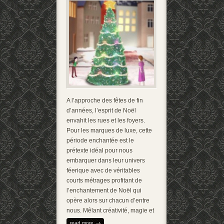
A l’approche des fêtes de fin
d’années, l’esprit de Noël
envahit les rues et les foyers.
Pour les marques de luxe, cette
période enchantée est le
prétexte idéal pour nous
embarquer dans leur univers
féerique avec de véritables
courts métrages profitant de
l’enchantement de Noël qui
opère alors sur chacun d’entre
nous. Mêlant créativité, magie et
read more