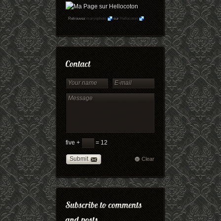
Retrouvez
maryophoto
sur
Hellocoton
five +
= 12
Submit
Clear