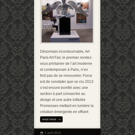
Désormais incontournable, Art
Paris Art Fair, le premier rendez-
vous printanier de l’art moderne
et contemporain à Paris, n’en
finit pas de se renouveler. Force
est de constater que ce cru 2013
s’est encore bonifié avec une
section à part consacrée au
design et une autre intitulée
Promesses mettant en lumière la
création émergente en offrant
read more
1 avril 2013