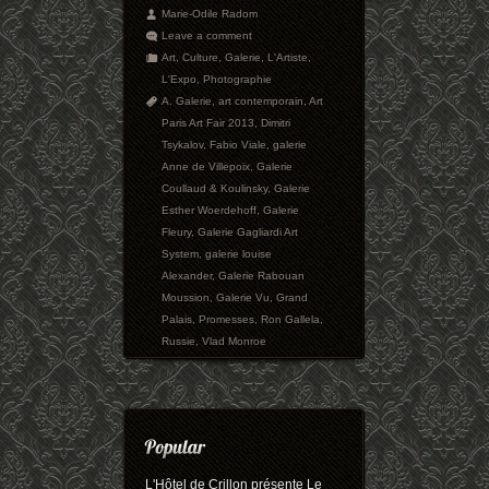
Marie-Odile Radom
Leave a comment
Art
,
Culture
,
Galerie
,
L'Artiste
,
L'Expo
,
Photographie
A. Galerie
,
art contemporain
,
Art
Paris Art Fair 2013
,
Dimitri
Tsykalov
,
Fabio Viale
,
galerie
Anne de Villepoix
,
Galerie
Coullaud & Koulinsky
,
Galerie
Esther Woerdehoff
,
Galerie
Fleury
,
Galerie Gagliardi Art
System
,
galerie louise
Alexander
,
Galerie Rabouan
Moussion
,
Galerie Vu
,
Grand
Palais
,
Promesses
,
Ron Gallela
,
Russie
,
Vlad Monroe
L'Hôtel de Crillon présente Le