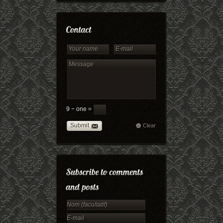
9 − one =
Submit
Clear