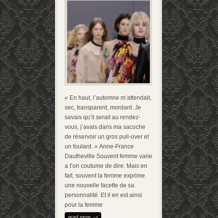
« En haut, l’automne m’attendait,
sec, transparent, mordant. Je
savais qu’il serait au rendez-
vous, j’avais dans ma sacoche
de réservoir un gros pull-over et
un foulard. » Anne-France
Dautheville Souvent femme varie
a t’on coutume de dire. Mais en
fait, souvent la femme exprime
une nouvelle facette de sa
personnalité. Et il en est ainsi
pour la femme
read more