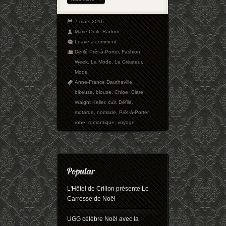
7 mars 2016
Marie-Odile Radom
Leave a comment
Défilé Prêt-à-Porter
,
Fashion
Week
,
La Mode
,
Le Créateur
,
Mode
Anne-France Dautheville
,
bikeuse
,
blouse
,
Chloe
,
Clare
Waight Keller
,
cuir
,
Défilé
,
motarde
,
nomade
,
Prêt-à-Porter
,
robe
,
romantique
,
voyage
L'Hôtel de Crillon présente Le
Carrosse de Noël
UGG célèbre Noël avec la