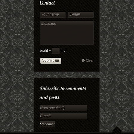
eight −
= 5
Submit
Clear