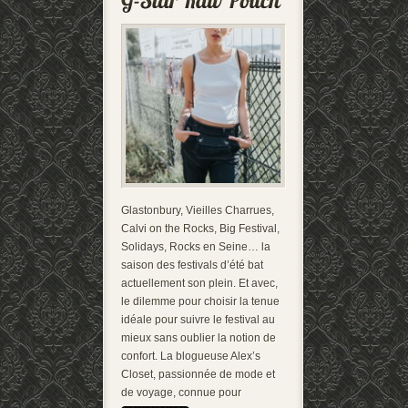
Glastonbury, Vieilles Charrues,
Calvi on the Rocks, Big Festival,
Solidays, Rocks en Seine… la
saison des festivals d’été bat
actuellement son plein. Et avec,
le dilemme pour choisir la tenue
idéale pour suivre le festival au
mieux sans oublier la notion de
confort. La blogueuse Alex’s
Closet, passionnée de mode et
de voyage, connue pour