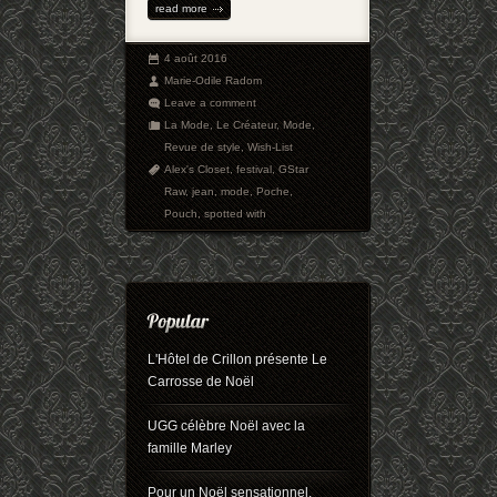
read more
4 août 2016
Marie-Odile Radom
Leave a comment
La Mode
,
Le Créateur
,
Mode
,
Revue de style
,
Wish-List
Alex's Closet
,
festival
,
GStar
Raw
,
jean
,
mode
,
Poche
,
Pouch
,
spotted with
L'Hôtel de Crillon présente Le
Carrosse de Noël
UGG célèbre Noël avec la
famille Marley
Pour un Noël sensationnel,