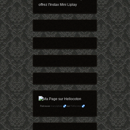
offrez l'Instax Mini Liplay
Retrouvez
maryophoto
sur
Hellocoton