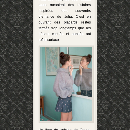
nous racontent des histoires
inspirées des souvenirs
d’enfance de Julia. C’est en
ouvrant des placards restés
fermés trop longtemps que les
trésors cachés et oubliés ont
refait surface.