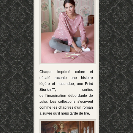
Chaque imprimé coloré et
décalé raconte une histoire
légère et inattendue, une
Print
Stories™,
sorties
de l’imagination débordante de
Julia. Les collections s’écrivent
comme les chapitres d’un roman
à suivre qu’il nous tarde de lire.