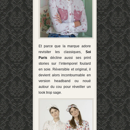
Et parce que la marque adore
revisiter les classiques,
Soi
Paris
décline aussi ses print
stories sur l’intemporel foulard
en soie.
Réversible et original, il
devient alors incontournable e
n
version headband ou noué
autour du cou
pour réveiller un
look trop sage.