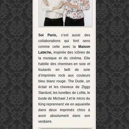
Soi Paris,
c’est aussi des
collaborations qui font sens
comme celle avec la
Maison
Labiche,
inspirée des icônes de
la musique et du cinéma. Elle
habille des chemises en soie et
foulards en twill de soie
d’imprimés rock aux couleurs
bleu blanc rouge.
The Dude, un
éclair et les cheveux de Ziggy
Stardust, les lunettes de Lolita, le
buste de Michael J et le micro du
King reprennent vie en aquarelle
dans deux imprimés chics à
avoir absolument dans son
vestiaire.