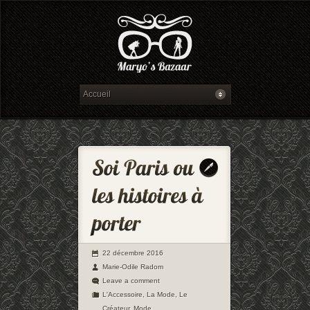
22 décembre 2016
Marie-Odile Radom
Leave a comment
L'Accessoire
,
La Mode
,
Le
Créateur
,
Mode