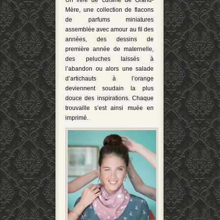
Un livre de cuisine de Grand-
Mère, une collection de flacons
de parfums miniatures
assemblée avec amour au fil des
années, des dessins de
première année de maternelle,
des peluches laissés à
l’abandon ou alors une salade
d’artichauts à l’orange
deviennent soudain la plus
douce des inspirations. Chaque
trouvaille s’est ainsi muée en
imprimé.