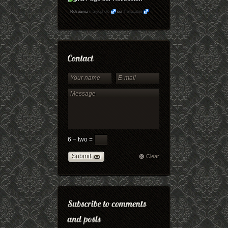
Retrouvez
maryophoto
sur
Hellocoton
6 − two =
Submit
Clear