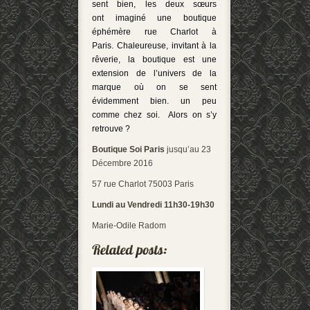
sent bien, les deux sœurs
ont imaginé une boutique
éphémère rue Charlot à
Paris. Chaleureuse, invitant à la
rêverie, la boutique est une
extension de l’univers de la
marque où on se sent
évidemment bien. un peu
comme chez soi. Alors on s’y
retrouve ?
Boutique Soi Paris
jusqu’au 23
Décembre 2016
57 rue Charlot 75003 Paris
Lundi au Vendredi 11h30-19h30
Marie-Odile Radom