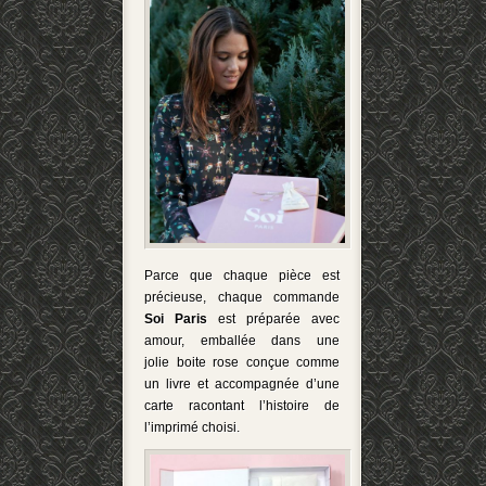
Parce que chaque pièce est
précieuse, chaque commande
Soi Paris
est préparée avec
amour, emballée dans une
jolie boite rose conçue comme
un livre et accompagnée d’une
carte racontant l’histoire de
l’imprimé choisi.