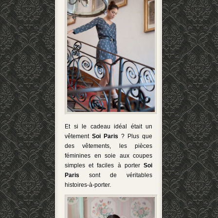
Et si le cadeau idéal était un
vêtement
Soi Paris
? Plus que
des vêtements, les pièces
féminines en soie aux coupes
simples et faciles à porter
Soi
Paris
sont de véritables
histoires-à-porter.