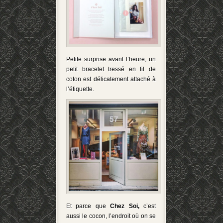
Petite surprise avant l’heure, un
petit bracelet tressé en fil de
coton est délicatement attaché à
l’étiquette.
Et parce que
Chez
Soi
,
c’est
aussi le cocon, l’endroit où on se