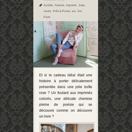
Aurélie
,
histoire
,
imprimé
,
Julia
,
mode
,
Prêt-à-Porter
,
soi
,
Soi
Paris
Et si le cadeau idéal était une
histoire à porter délicatement
présentée dans une jolie boîte
rose ? Un foulard aux imprimés
colorés, une délicate chemise
pleine de poésie qui se
découvre comme on découvre
un livre ?