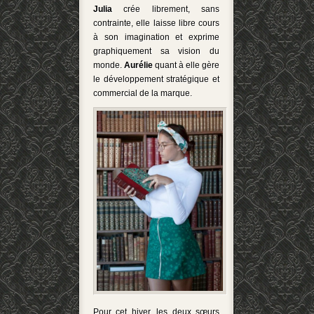
Julia
crée librement, sans
contrainte, elle laisse libre cours
à son imagination et exprime
graphiquement sa vision du
monde.
Aurélie
quant à elle gère
le développement stratégique et
commercial de la marque.
Pour cet hiver, les deux sœurs