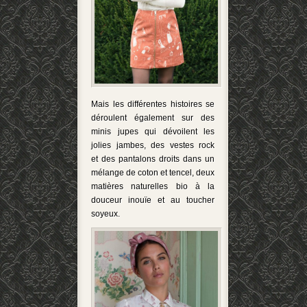
Mais les différentes histoires se
déroulent également sur des
minis jupes qui dévoilent les
jolies jambes, des vestes rock
et des pantalons droits dans un
mélange de coton et tencel, deux
matières naturelles bio à la
douceur inouïe et au toucher
soyeux.