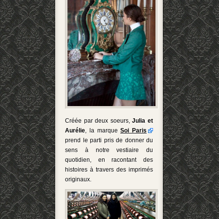
Créée par deux soeurs,
Julia et
Aurélie
, la marque
Soi Paris
prend le parti pris de donner du
sens à notre vestiaire du
quotidien, en racontant des
histoires à travers des imprimés
originaux.