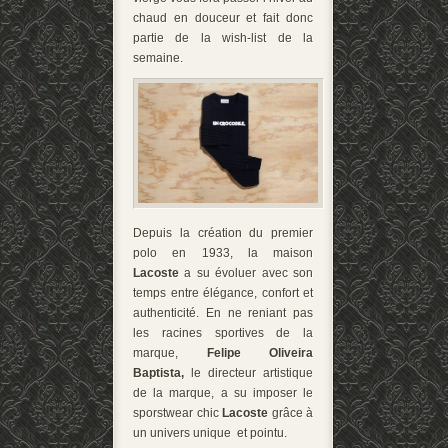
chaud en douceur et fait donc
partie de la wish-list de la
semaine.
Depuis la création du premier
polo en 1933, la maison
Lacoste
a su évoluer avec son
temps entre élégance, confort et
authenticité. En ne reniant pas
les racines sportives de la
marque,
Felipe Oliveira
Baptista,
le directeur artistique
de la marque, a su imposer le
sporstwear chic
Lacoste
grâce à
un univers unique et pointu.