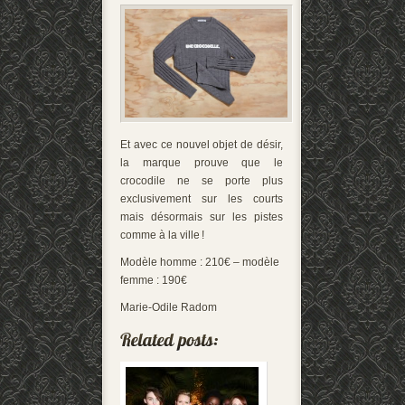
Et avec ce nouvel objet de désir,
la marque prouve que le
crocodile ne se porte plus
exclusivement sur les courts
mais désormais sur les pistes
comme à la ville !
Modèle homme : 210€ – modèle
femme : 190€
Marie-Odile Radom