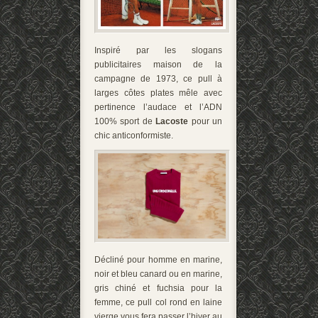
Inspiré par les slogans
publicitaires maison de la
campagne de 1973, ce pull à
larges côtes plates mêle avec
pertinence l’audace et l’ADN
100% sport de
Lacoste
pour un
chic anticonformiste.
Décliné pour homme en marine,
noir et bleu canard ou en marine,
gris chiné et fuchsia pour la
femme, ce pull col rond en laine
vierge vous fera passer l’hiver au