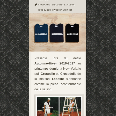
crocodelle
,
crocodile
,
Lacoste
,
mode
,
pull
,
sweater
,
wish-list
Présenté lors du défilé
Automne-Hiver 2016-2017
au
printemps dernier à New-York, le
pull
Crocodile
ou
Crocodelle
de
la maison
Lacoste
s’annonce
comme la pièce incontournable
de la saison.