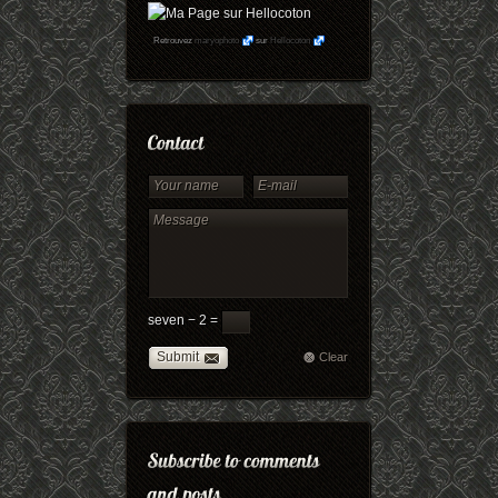
Retrouvez
maryophoto
sur
Hellocoton
seven − 2 =
Submit
Clear