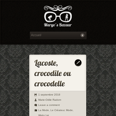
1 septembre 2016
Marie-Odile Radom
Leave a comment
La Mode
,
Le Créateur
,
Mode
,
Wish-List