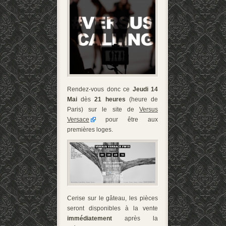
Rendez-vous donc ce
Jeudi 14
Mai
dès
21 heures
(heure de
Paris) sur le site de
Versus
Versace
pour être aux
premières loges.
Cerise sur le gâteau, les pièces
seront disponibles à la vente
immédiatement
après la