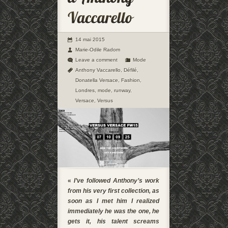
14 mai 2015
Marie-Odile Radom
Leave a comment
Mode
Anthony Vaccarello
,
Défilé
,
Donatella Versace
,
Fashion
,
Londres
,
mode
,
runway
,
Versace
,
Versus
«
I’ve followed Anthony’s work
from his very first collection, as
soon as I met him I realized
immediately he was the one, he
gets it, his talent screams