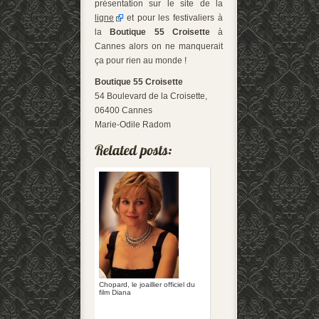
présentation sur le site de la
ligne
et pour les festivaliers à
la
Boutique 55 Croisette
à
Cannes alors on ne manquerait
ça pour rien au monde !
Boutique 55 Croisette
54 Boulevard de la Croisette,
06400 Cannes
Marie-Odile Radom
Chopard, le joaillier officiel du
film Diana