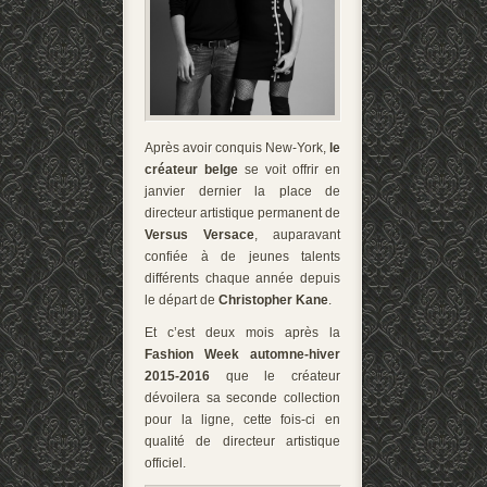
Après avoir conquis New-York,
le
créateur belge
se voit offrir en
janvier dernier la place de
directeur artistique permanent de
Versus Versace
, auparavant
confiée à de jeunes talents
différents chaque année depuis
le départ de
Christopher Kane
.
Et c’est deux mois après la
Fashion Week automne-hiver
2015-2016
que le créateur
dévoilera sa seconde collection
pour la ligne, cette fois-ci en
qualité de directeur artistique
officiel.