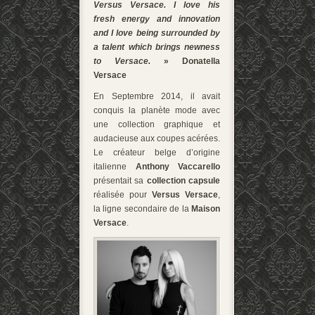
Versus Versace. I love his
fresh energy and innovation
and I love being surrounded by
a talent which brings newness
to Versace.
» Donatella
Versace
En Septembre 2014, il avait
conquis la planète mode avec
une collection graphique et
audacieuse aux coupes acérées.
Le créateur belge d’origine
italienne
Anthony Vaccarello
présentait sa
collection capsule
réalisée pour
Versus Versace
,
la ligne secondaire de la
Maison
Versace
.