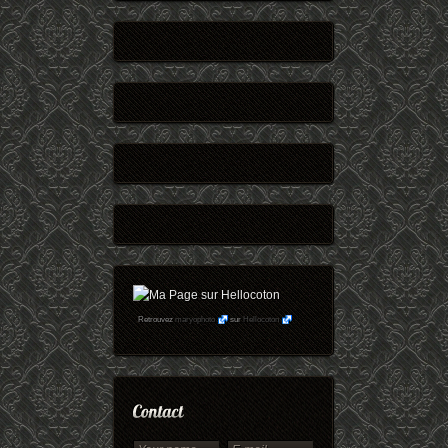
Retrouvez
maryophoto
sur
Hellocoton