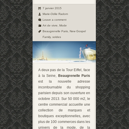
7 janvier 2015
Marie-Odile Radom
Leave a comment
Art de vivre
,
Mode
Beaugrenelle Paris
,
New Gospel
Family
,
soldes
A deux pas de la Tour Eiffel, face
à la Seine,
Beaugrenelle Paris
est la nouvelle adresse
incontournable du shopping
parisien depuis son ouverture en
octobre 2013. Sur 50 000 m2, le
centre commercial accueille une
collection de marques et
boutiques exceptionnelles, avec
plus de 100 commerces dans les
univers de la mode, de la