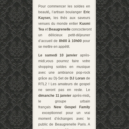
Pour commencer les soldes en
beauté
,
l’artisan boulanger
Eric
Kayser,
les thés aux saveurs
venues du monde entier
Kusmi
Tea
et
Beaugrenelle
concocteront
un délicieux petit-déjeuner
d’accueil de
8h00 à 10h00
pour
se mettre en appétit.
Le samedi 10 janvier
après-
midi,vous pourrez faire votre
shopping soldes en musique
avec une ambiance pop-rock
grâce au Dj-Set de
DJ Loran
de
RTL2 ! Les amateurs de gospel
ne seront pas en reste. Le
dimanche 11 janvier
après-midi
,
le groupe urbain
français
New Gospel Family
exceptionnel pour un vrai
moment d’échanges avec le
public de Beaugrenelle Paris. A