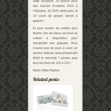
cette occasion, 20 places pour
leur concert d’octobre 2015 à
l’Olympia, 10 DVD dédicacés et
10 cours de gospel seront à
gagner !
Et pour rendre les soldes plus
faciles, rien de mieux qu’avoir sa
voiture à disposition pour
transporter ses paquets. Vous
n’aurez pas de souci à avoir, un
service voiturier sera présent dès
8h00 le mercredi 7 janvier, puis
tous les jours de 10h à 21h !
Marie-Odile Radom