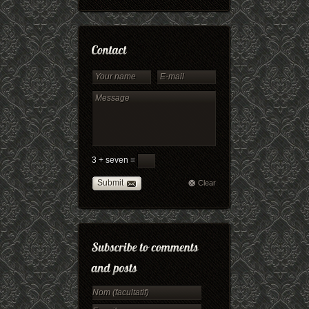
3 + seven =
Submit
Clear