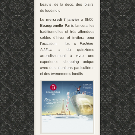
beauté, de la déco, des loisirs,
du fooding.c
Le
mercredi 7 janvier
à 8h00,
Beaugrenelle Paris
lancera les
traditionnelles et très attendues
soldes d’hiver et invitera pour
l’occasion les «
Fashion-
Addicts
» du quinzième
arrondissement à vivre une
expérience s,hopping unique
avec des attentions particulières
et des évènements inédits.