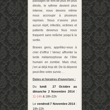
passages se font de plus en plus
étroits, le rythme devient plus
intense, nous devons même
nous accroupir à plusieurs
reprises. Nous n’avons plus
aucun répit, infectés, victimes et
patients devenus fous nous
traquent sans relâche jusqu’à la
sortie.
Braves gens, apprêtez-vous à
crier d’effroi ! Venez affronter la
lente métamorphose de l’être
humain en zombie. Mais chut,
j’en ai déjà trop dit. De là dépend
peut-être votre survie….
Dates et horaires d’ouverture :
Du
lundi 27 Octobre au
dimanche 2 Novembre 2014
:
11-14h
& 18h-22h
Le
vendredi 7 Novembre 2014
:
18h-22h