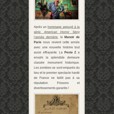
Après un
hommage appuyé à la
série
American Horror Story
l’année dernière
, le
Manoir de
Paris
nous revient cette année
avec une nouvelle histoire tout
aussi effrayante. La
Peste Z
a
envahi la splendide demeure
classée monument historique.
Les zombies se sont emparés du
lieu et le premier spectacle hanté
de France ne faillit pas à sa
réputation. Frissons et
divertissements garantis !