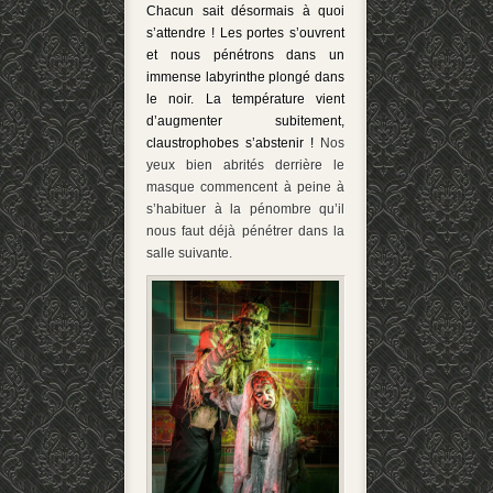
Chacun sait désormais à quoi
s’attendre ! Les portes s’ouvrent
et nous pénétrons dans un
immense labyrinthe plongé dans
le noir. La température vient
d’augmenter subitement,
claustrophobes s’abstenir !
Nos
yeux bien abrités derrière le
masque commencent à peine à
s’habituer à la pénombre qu’il
nous faut déjà pénétrer dans la
salle suivante.