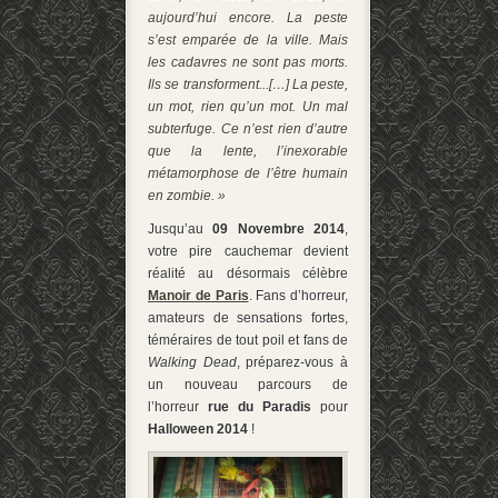
aujourd’hui encore.
La peste
s’est emparée de la ville. Mais
les
cadavres
ne sont pas morts
.
Ils se transforment..
.[…]
La peste,
un mot, rien qu’un mot. Un mal
subterfuge. Ce n’est rien d’autre
que la lente, l’inexorable
métamorphose de l’être humain
en zombie. »
Jusqu’au
09 Novembre 2014
,
votre pire cauchemar devient
réalité au désormais célèbre
Manoir de Paris
. Fans d’horreur,
amateurs de sensations fortes,
téméraires de tout poil et fans de
Walking Dead
, préparez-vous à
un nouveau parcours de
l’horreur
rue du Paradis
pour
Halloween 2014
!