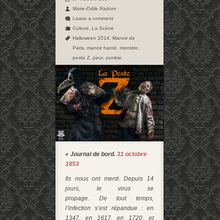
Marie-Odile Radom
Leave a comment
Culture
,
La Scène
Halloween 2014
,
Manoir de
Paris
,
manoir hanté
,
monstre
,
peste Z
,
peur
,
zombie
« Journal de bord.
31 octobre
1853
Ils nous ont menti.
Depuis 14
jours
, le virus se
propage.
De
tout temps,
l’infection s’est répandue
: en
1347, en 1617, en 1720, et