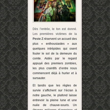
Dès l’entrée, le ton est donné.
Les premières victimes de la
Peste Z
réservent un accueil des
plus « enthousiastes » aux
quelques intrépides qui osent
fouler le sol de la demeure du
comte. Aidés par le regard
appuyé des premiers zombies,
les plus craintifs d’entre nous
commencent déjà à hurler et à
sursauter.
Et tandis que les règles de
survie s’affichent sur l’écran à
notre gauche, le plafond laisse
entrevoir la pleine lune et une
nuée de chauve-souris. Un