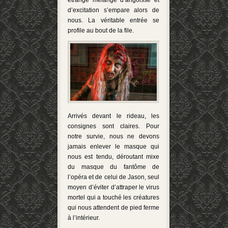
étrange mélange d’angoisse et
d’excitation s’empare alors de
nous. La véritable entrée se
profile au bout de la file.
Arrivés devant le rideau, les
consignes sont claires. Pour
notre survie, nous ne devons
jamais enlever le masque qui
nous est tendu, déroutant mixe
du masque du fantôme de
l’opéra et de celui de Jason, seul
moyen d’éviter d’attraper le virus
mortel qui a touché les créatures
qui nous attendent de pied ferme
à l’intérieur.