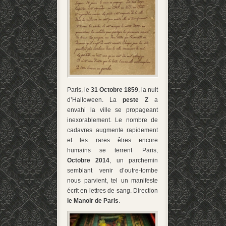
Paris, le
31 Octobre 1859
, la nuit
d’Halloween. La
peste Z
a
envahi la ville se propageant
inexorablement. Le nombre de
cadavres augmente rapidement
et les rares êtres encore
humains se terrent. Paris,
Octobre 2014
, un parchemin
semblant venir d’outre-tombe
nous parvient, tel un manifeste
écrit en lettres de sang. Direction
le Manoir de Paris
.