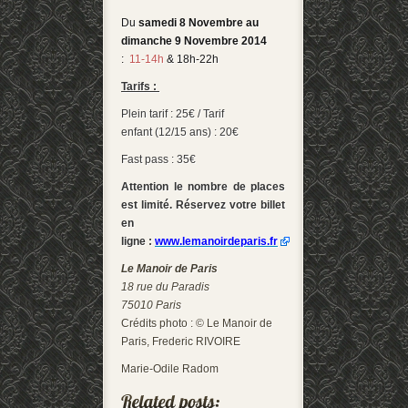
Du
samedi 8 Novembre au
dimanche 9 Novembre
2014
:
11-14h
& 18h-22h
Tarifs :
Plein tarif : 25€ / Tarif
enfant (12/15 ans) : 20€
Fast pass : 35€
Attention le nombre de places
est
limité
.
Réservez votre billet
en
ligne
:
www.lemanoirdeparis.fr
Le Manoir de Paris
18 rue du Paradis
75010 Paris
Crédits photo : © Le Manoir de
Paris, Frederic RIVOIRE
Marie-Odile Radom