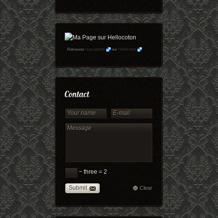
Retrouvez
maryophoto
sur
Hellocoton
− three = 2
Submit
Clear