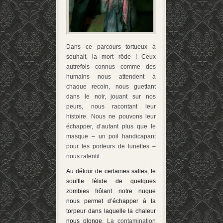
Dans ce parcours tortueux à
souhait, la mort rôde ! Ceux
autrefois connus comme des
humains nous attendent à
chaque recoin, nous guettant
dans le noir, jouant sur nos
peurs, nous racontant leur
histoire. Nous ne pouvons leur
échapper, d’autant plus que le
masque – un poil handicapant
pour les porteurs de lunettes –
nous ralentit.
Au détour de certaines salles, le
souffle fétide de quelques
zombies frôlant notre nuque
nous permet d’échapper à la
torpeur dans laquelle la chaleur
nous plonge.
La contamination