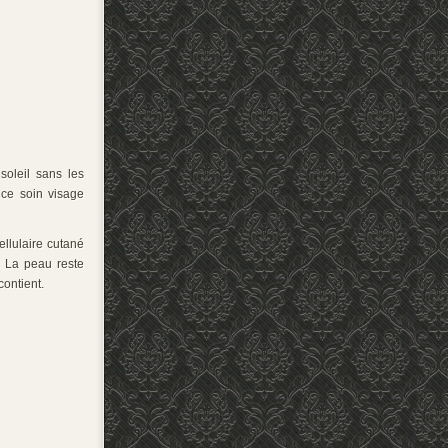
soleil sans les
 ce soin visage
ellulaire cutané
t. La peau reste
contient.