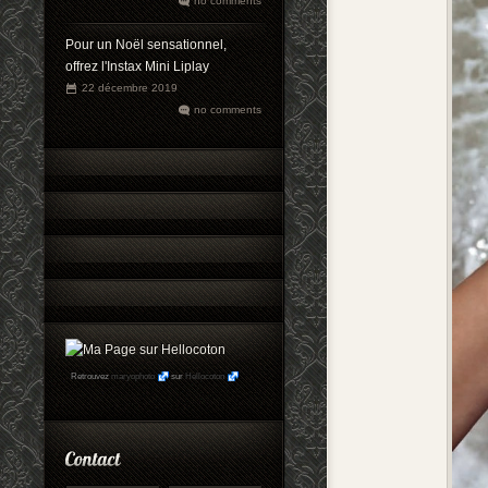
no comments
Pour un Noël sensationnel,
offrez l'Instax Mini Liplay
22 décembre 2019
no comments
Retrouvez
maryophoto
sur
Hellocoton