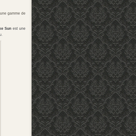
une gamme de
xe Sun
est une
u.