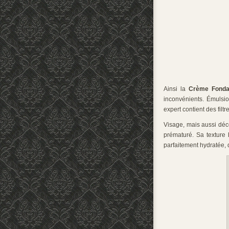
Ainsi la
Crème Fondan
inconvénients. Émulsio
expert contient des filt
Visage, mais aussi déco
prématuré. Sa texture 
parfaitement hydratée, 