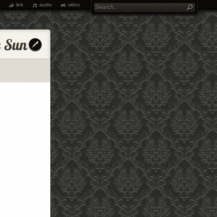
link
audio
video