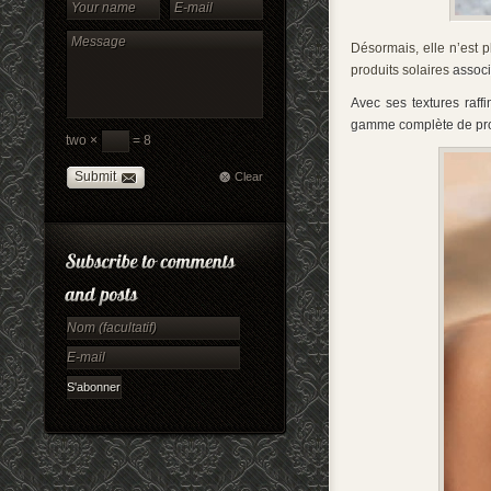
Désormais, elle n’est 
produits solaires
associ
Avec ses textures raffi
gamme complète de produ
two ×
= 8
Submit
Clear