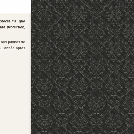
otecteurs que
te protection,
t nos jambes de
u année après