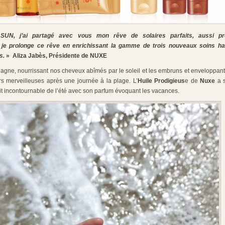
UN, j’ai partagé avec vous mon rêve de solaires parfaits, aussi pr
i je prolonge ce rêve en enrichissant la gamme de trois nouveaux soins hau
s.
» Aliza Jabès, Présidente de NUXE
pagne, nourrissant nos cheveux abîmés par le soleil et les embruns et enveloppan
s merveilleuses après une journée à la plage. L’
Huile Prodigieus
e de
Nuxe
a s
it incontournable de l’été avec son parfum évoquant les vacances.