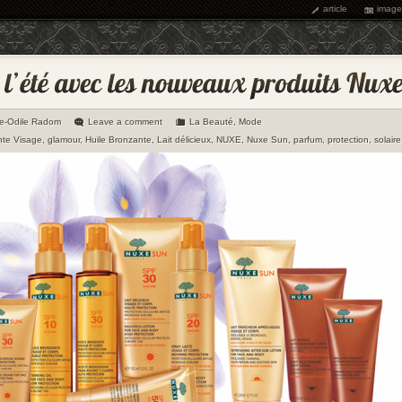
article
image
ie-Odile Radom
Leave a comment
La Beauté
,
Mode
te Visage
,
glamour
,
Huile Bronzante
,
Lait délicieux
,
NUXE
,
Nuxe Sun
,
parfum
,
protection
,
solaire