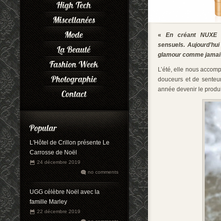
«
En créant NUXE S
sensuels. Aujourd’hu
glamour comme jamai
L’été, elle nous accom
douceurs et de senteur
année devenir le produ
L'Hôtel de Crillon présente Le
Carrosse de Noël
24 décembre 2019
no comments
UGG célèbre Noël avec la
famille Marley
22 décembre 2019