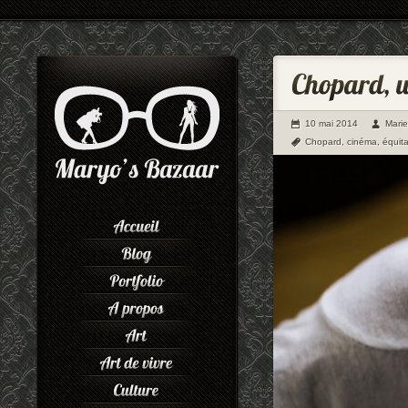
10 mai 2014
Mari
Chopard
,
cinéma
,
équit