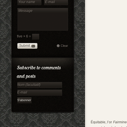
five × 6 =
Submit
Clear
Équitable, l’or
Fairmine