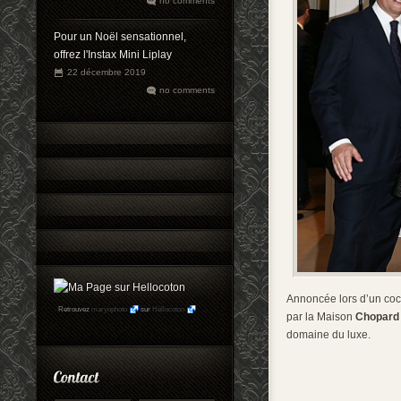
no comments
Pour un Noël sensationnel,
offrez l'Instax Mini Liplay
22 décembre 2019
no comments
Annoncée lors d’un cock
Retrouvez
maryophoto
sur
Hellocoton
par la Maison
Chopard
domaine du luxe.