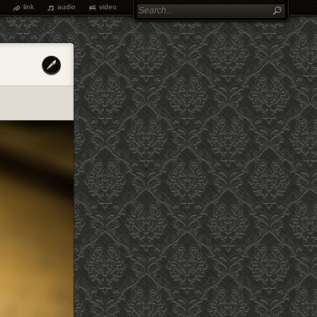
link
audio
video