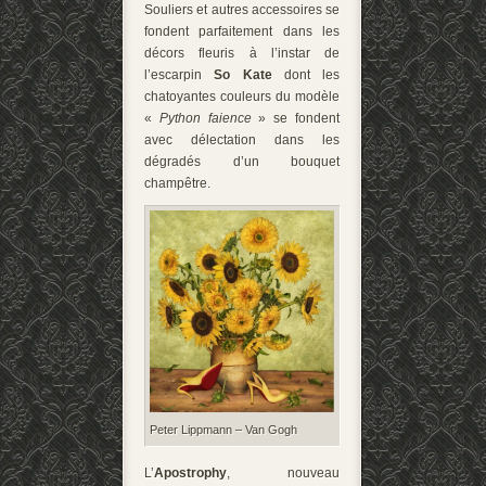
Souliers et autres accessoires se
fondent parfaitement dans les
décors fleuris à l’instar de
l’escarpin
So Kate
dont les
chatoyantes couleurs du modèle
«
Python faience
» se fondent
avec délectation dans les
dégradés d’un bouquet
champêtre.
Peter Lippmann – Van Gogh
L’
Apostrophy
, nouveau