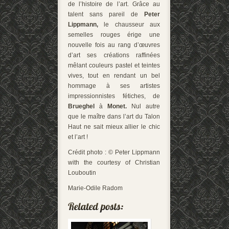
de l’histoire de l’art. Grâce au
talent sans pareil de
Peter
Lippmann,
le chausseur aux
semelles rouges érige une
nouvelle fois au rang d’œuvres
d’art ses créations raffinées
mêlant couleurs pastel et teintes
vives, tout en rendant un bel
hommage à ses artistes
impressionnistes fétiches, de
Brueghel
à
Monet
.
Nul autre
que le maître dans l’art du Talon
Haut ne sait mieux allier le chic
et l’art !
Crédit photo : © Peter Lippmann
with the courtesy of Christian
Louboutin
Marie-Odile Radom