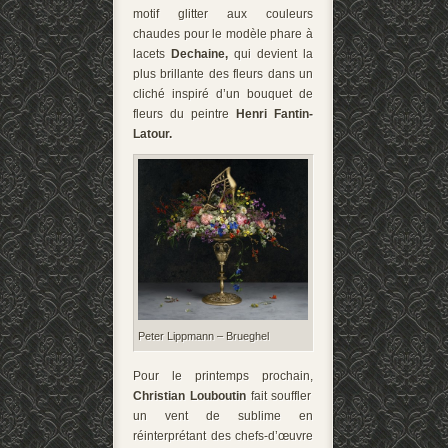
motif glitter aux couleurs
chaudes pour le modèle phare à
lacets
Dechaine,
qui devient la
plus brillante des fleurs dans un
cliché inspiré d’un bouquet de
fleurs du peintre
Henri Fantin-
Latour.
Peter Lippmann – Brueghel
Pour le printemps prochain,
Christian Louboutin
fait souffler
un vent de sublime en
réinterprétant des chefs-d’œuvre