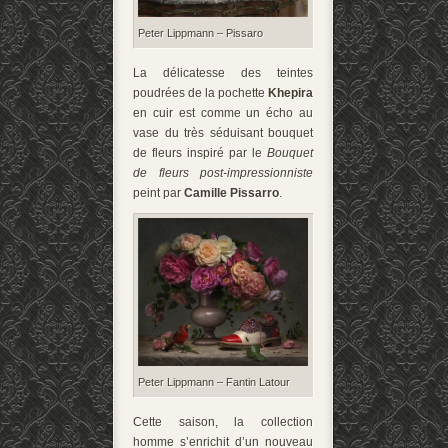
Peter Lippmann – Pissaro
La délicatesse des teintes
poudrées de la pochette
Khepira
en cuir est comme un écho au
vase du très séduisant bouquet
de fleurs inspiré par le
Bouquet
de fleurs post-impressionniste
peint par
Camille Pissarro
.
Peter Lippmann – Fantin Latour
Cette saison, la collection
homme s’enrichit d’un nouveau