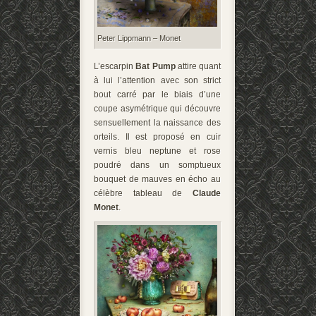
Peter Lippmann – Monet
L’escarpin
Bat Pump
attire quant
à lui l’attention avec son strict
bout carré par le biais d’une
coupe asymétrique qui découvre
sensuellement la naissance des
orteils. Il est proposé en cuir
vernis bleu neptune et rose
poudré dans un somptueux
bouquet de mauves en écho au
célèbre tableau de
Claude
Monet
.