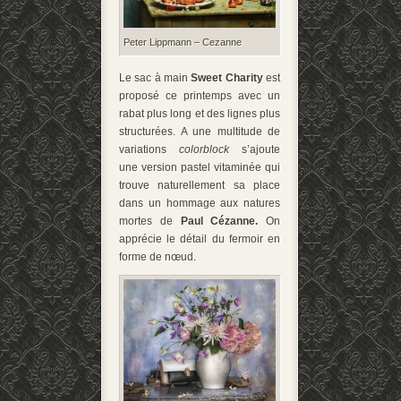
Peter Lippmann – Cezanne
Le sac à main
Sweet Charity
est
proposé ce printemps avec un
rabat plus long et des lignes plus
structurées. A une multitude de
variations
colorblock
s’ajoute
une version pastel vitaminée qui
trouve naturellement sa place
dans un hommage aux natures
mortes de
Paul Cézanne.
On
apprécie le détail du fermoir en
forme de nœud.