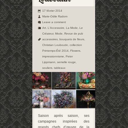
17 février 2014
Marie-Odile Radom
Leave a comment
Art
,
L'Accessoire
,
La Mode
,
Le
Créateur
,
Mode
,
Revue de pub
accessoires
,
bouquets de fleurs
,
Christian Louboutin
,
collection
Printemps-Été 2014
,
Flowers
,
impressionnisme
,
Peter
Lippmann
,
semelle rouge
,
souliers
,
tableaux
Saison après saison, ses
campagnes inspirées des
grands chefs d’œuvre de la