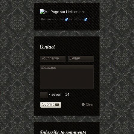
Retrouvez
maryophoto
sur
Hellocoton
× seven = 14
Submit
Clear