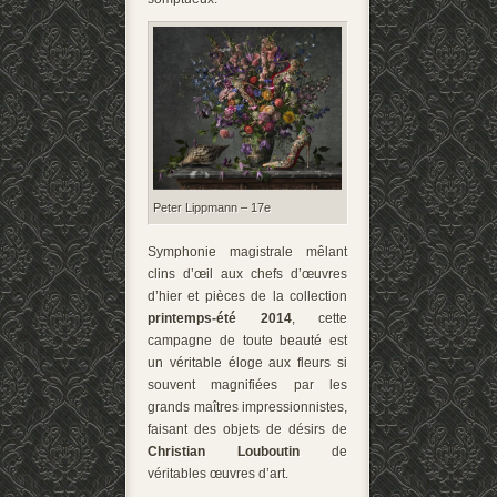
Peter Lippmann – 17e
Symphonie magistrale mêlant
clins d’œil aux chefs d’œuvres
d’hier et pièces de la collection
printemps-été 2014
, cette
campagne de toute beauté est
un véritable éloge aux fleurs si
souvent magnifiées par les
grands maîtres impressionnistes,
faisant des objets de désirs de
Christian Louboutin
de
véritables œuvres d’art.