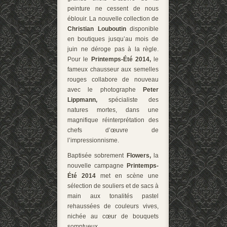
peinture ne cessent de nous
éblouir. La nouvelle collection de
Christian Louboutin
disponible
en boutiques jusqu’au mois de
juin ne déroge pas à la règle.
Pour le
Printemps-Été 2014,
le
fameux chausseur aux semelles
rouges collabore de nouveau
avec le photographe
Peter
Lippmann,
spécialiste des
natures mortes, dans une
magnifique réinterprétation des
chefs d’œuvre de
l’impressionnisme.
Baptisée sobrement
Flowers,
la
nouvelle campagne
Printemps-
Été 2014
met en scène une
sélection de souliers et de sacs à
main aux tonalités pastel
rehaussées de couleurs vives,
nichée au cœur de bouquets
somptueux.