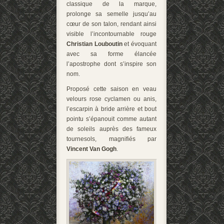
classique de la marque,
prolonge sa semelle jusqu’au
cœur de son talon, rendant ainsi
visible l’incontournable rouge
Christian Louboutin
et évoquant
avec sa forme élancée
l’apostrophe dont s’inspire son
nom.
Proposé cette saison en veau
velours rose cyclamen ou anis,
l’escarpin à bride arrière et bout
pointu s’épanouit comme autant
de soleils auprès des fameux
tournesols, magnifiés par
Vincent Van Gogh
.