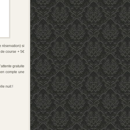
 réservation) si
 de course + 5€
attente gratuite
e en compte une
le nuit !