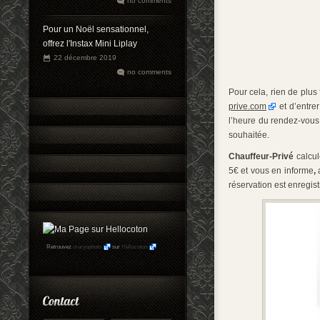
no comments
Pour un Noël sensationnel,
offrez l'Instax Mini Liplay
22 décembre 2019
no comments
Pour cela, rien de plus f
prive.com
et d’entrer
l’heure du rendez-vous
souhaitée.
Chauffeur-Privé
calcul
5€ et vous en informe
,
réservation est enregist
Retrouvez
maryophoto
sur
Hellocoton