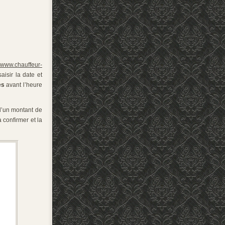
e
www.chauffeur-
aisir la date et
es
avant l’heure
 d’un montant de
 confirmer et la