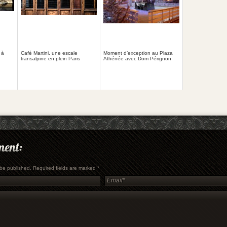
 à
Café Martini, une escale
Moment d’exception au Plaza
transalpine en plein Paris
Athénée avec Dom Pérignon
t be published. Required fields are marked
*