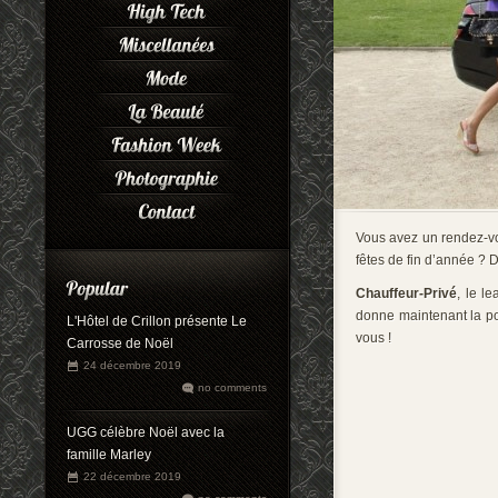
Vous avez un rendez-vo
fêtes de fin d’année ?
Chauffeur-Privé
, le l
donne maintenant la pos
L'Hôtel de Crillon présente Le
vous !
Carrosse de Noël
24 décembre 2019
no comments
UGG célèbre Noël avec la
famille Marley
22 décembre 2019