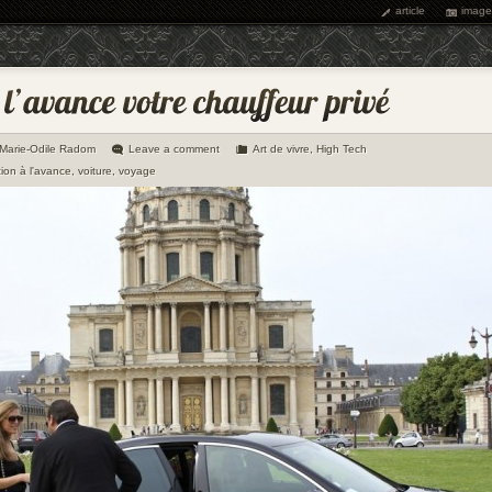
article
image
Marie-Odile Radom
Leave a comment
Art de vivre
,
High Tech
tion à l'avance
,
voiture
,
voyage