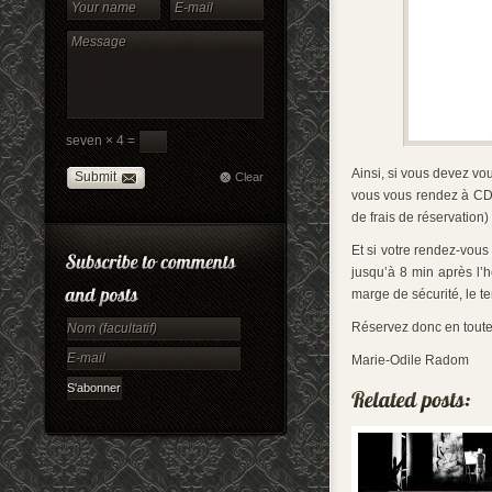
seven × 4 =
Ainsi, si vous devez vou
Submit
Clear
vous vous rendez à CDG
de frais de réservation
Et si votre rendez-vous 
jusqu’à 8 min après l’
marge de sécurité, le t
Réservez donc en toute t
Marie-Odile Radom