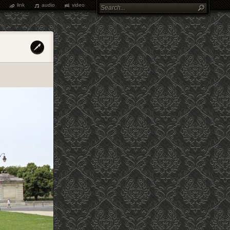
link
audio
video