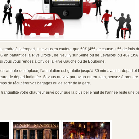
s rendre à l’aéroport, il ne vous en coutera que 50€ (45€ de course + 5€ de frais de
 en partant de la Rive Droite , de Neuilly sur Seine ou de Levallois ou 40€ (35€
) si vous vous rendez à Orly de la Rive Gauche ou de Boulogne.
est annulé ou déplacé, l’annulation est gratuite jusqu’à 30 min avant le départ et l’
heure de départ indiquée. Si vous arrivez par avion ou en train, pensez à prendr
emps de récupérer vos bagages ou de sortir de la gare.
ranquillité votre chauffeur privé pour que la plus belle nuit de l’année reste une bel