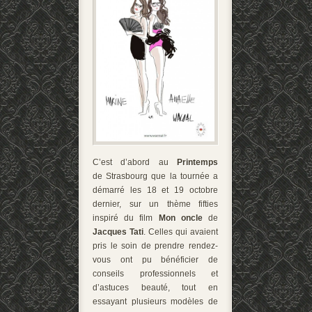
C’est d’abord au
Printemps
de Strasbourg que la tournée a
démarré les 18 et 19 octobre
dernier, sur un thème fifties
inspiré du film
Mon oncle
de
Jacques Tati
. Celles qui avaient
pris le soin de prendre rendez-
vous ont pu bénéficier de
conseils professionnels et
d’astuces beauté, tout en
essayant plusieurs modèles de