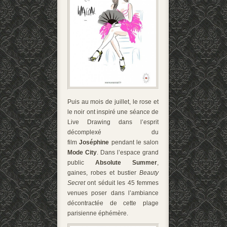
Puis au mois de juillet, le rose et
le noir ont inspiré une séance de
Live Drawing dans l’esprit
décomplexé du
film
Joséphine
pendant le salon
Mode City
. Dans l’espace grand
public
Absolute Summer
,
gaines, robes et bustier
Beauty
Secret
ont séduit les 45 femmes
venues poser dans l’ambiance
décontractée de cette plage
parisienne éphémère.