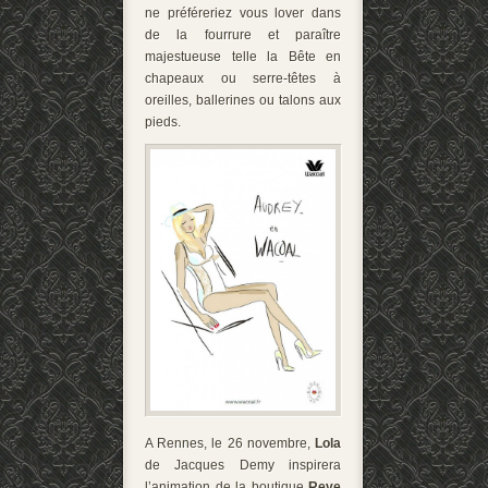
ne préféreriez vous lover dans
de la fourrure et paraître
majestueuse telle la Bête en
chapeaux ou serre-têtes à
oreilles, ballerines ou talons aux
pieds.
A Rennes, le 26 novembre,
Lola
de Jacques Demy inspirera
l’animation de la boutique
Reve