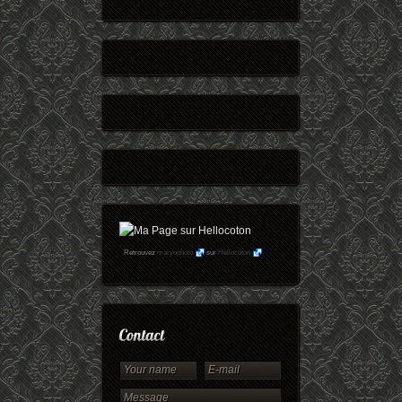
Retrouvez
maryophoto
sur
Hellocoton