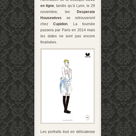
en ligne
, tandis qu’à Lyon, le 29
novembre, les
Desperate
Housewives
se retrouveront
chez
Cupidon
. La tournée
passera par Paris en 2014 mais
les dates ne sont pas encore
finalisées.
Les portraits tout en délicatesse