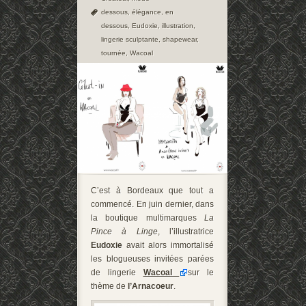
dessous
,
élégance
,
en
dessous
,
Eudoxie
,
illustration
,
lingerie sculptante
,
shapewear
,
tournée
,
Wacoal
C’est à Bordeaux que tout a
commencé. En juin dernier, dans
la boutique multimarques
La
Pince à Linge
, l’illustratrice
Eudoxie
avait alors immortalisé
les blogueuses invitées parées
de lingerie
Wacoal
sur le
thème de
l’Arnacoeur
.