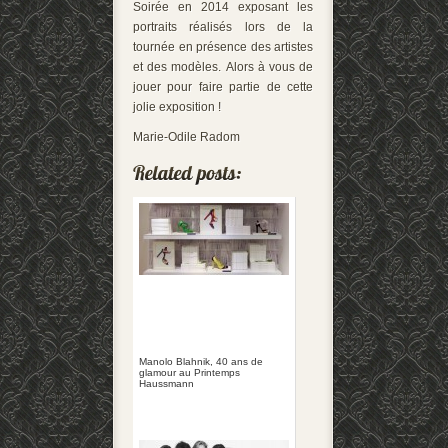
Soirée en 2014 exposant les
portraits réalisés lors de la
tournée en présence des artistes
et des modèles. Alors à vous de
jouer pour faire partie de cette
jolie exposition !
Marie-Odile Radom
Manolo Blahnik, 40 ans de
glamour au Printemps
Haussmann