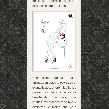
gracieuse Princesse ou celles
plus animalières de la Bête.
Chandeliers, fauteuil rouge,
animaux en peluche oversized et
éventails accueilleront les Belles
parées de colliers de perles, de
headbands baroques, de
chaussures brodées et de bijoux
oversized. A moins que vous