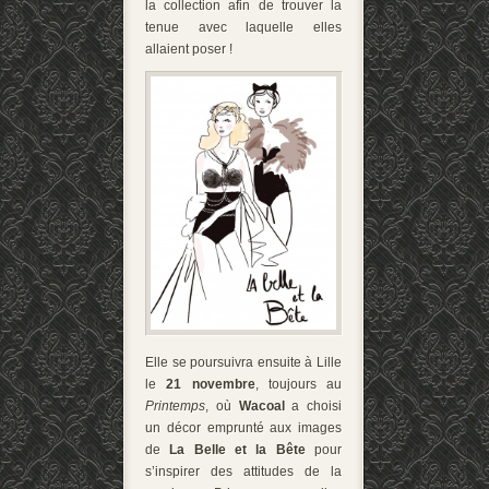
la collection afin de trouver la
tenue avec laquelle elles
allaient poser !
Elle se poursuivra ensuite à Lille
le
21 novembre
, toujours au
Printemps
, où
Wacoal
a choisi
un décor emprunté aux images
de
La Belle et la Bête
pour
s’inspirer des attitudes de la