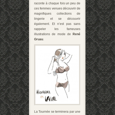
raconte à chaque fois un peu de
ces femmes venues découvrir de
magnifiques collections de
lingerie et se découvrir
également. Et n’est pas sans
rappeler les fameuses
illustrations de mode de
René
Gruau
.
La Tournée se terminera par une