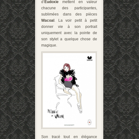
d’
Eudoxie
mettent en valeur
chacune des participantes,
sublimées dans des pièces
Wacoal
. La voir petit à petit
donner vie à son portrait
uniquement avec la pointe de
son stylet a quelque chose de
magique.
Son tracé tout en élégance