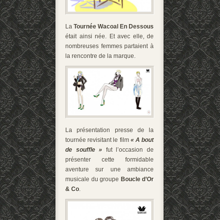
La
Tournée Wacoal En Dessous
était ainsi née. Et avec elle, de
nombreuses femmes partaient à
la rencontre de la marque.
La présentation presse de la
tournée revisitant le film
« A bout
de souffle »
fut l’occasion de
présenter cette formidable
aventure sur une ambiance
musicale du groupe
Boucle d’Or
& Co
.