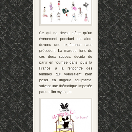
Ce qui ne devait n’être qu’un
évènement ponctuel est alors
devenu une expérience sans
précédent. La marque, forte de
ces deux succès, décida de
partir en tournée dans toute la
France, à la rencontre des
femmes qui voudraient bien
poser en lingerie sculptante,
suivant une thématique imposée
par un film mythique.