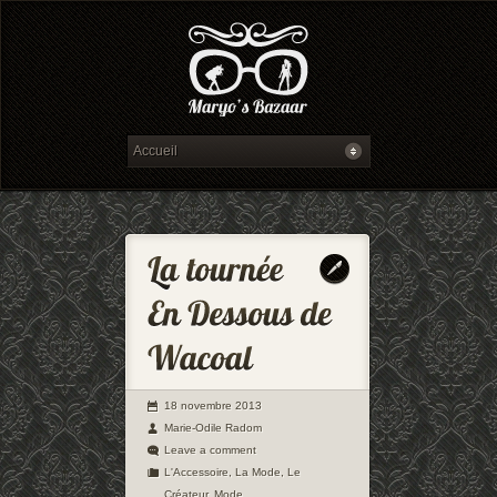
18 novembre 2013
Marie-Odile Radom
Leave a comment
L'Accessoire
,
La Mode
,
Le
Créateur
,
Mode