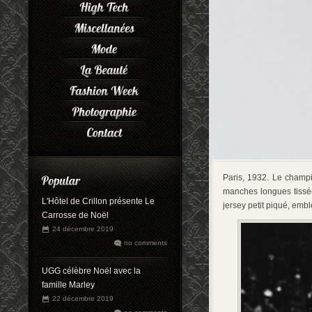
Paris, 1932. Le champ
manches longues tissé
L'Hôtel de Crillon présente Le
jersey petit piqué, embl
Carrosse de Noël
24 décembre 2019
no comments
UGG célèbre Noël avec la
famille Marley
22 décembre 2019