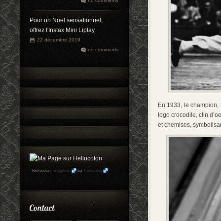
no comments
Pour un Noël sensationnel,
offrez l'Instax Mini Liplay
22 décembre 2019
no comments
En 1933, le champion, t
logo crocodile, clin d’o
et chemises, symbolisan
Retrouvez
maryophoto
sur
Hellocoton