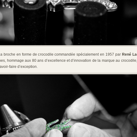
 à la broche en forme de crocodile commandée spécialement en 1957 par
René La
es, hommage aux 80 ans d’excellence et d’innovation de la marque au crocodile, 
avoir-faire d’exception.