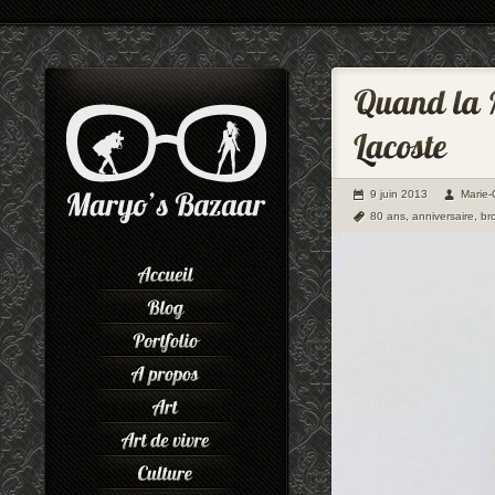
9 juin 2013
Marie
80 ans
,
anniversaire
,
br