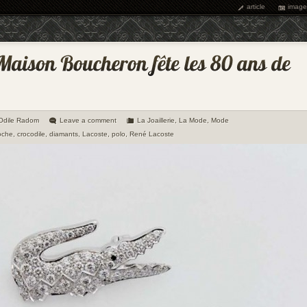
article
image
-Odile Radom
Leave a comment
La Joaillerie
,
La Mode
,
Mode
oche
,
crocodile
,
diamants
,
Lacoste
,
polo
,
René Lacoste