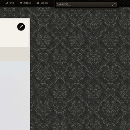
link
audio
video