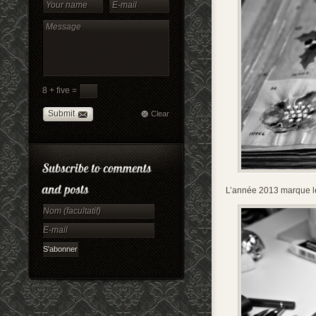
8 + five =
Submit
Clear
L’année 2013 marque l