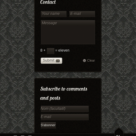
8 +
= eleven
Submit
Clear