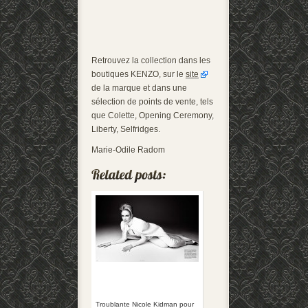
Retrouvez la collection dans les
boutiques KENZO, sur le
site
de la marque et dans une
sélection de points de vente, tels
que Colette, Opening Ceremony,
Liberty, Selfridges.
Marie-Odile Radom
Troublante Nicole Kidman pour