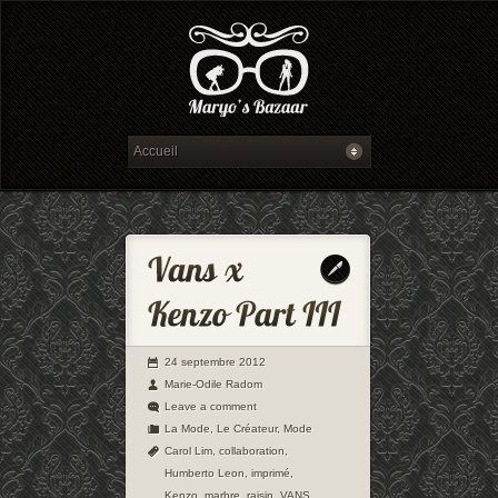
24 septembre 2012
Marie-Odile Radom
Leave a comment
La Mode
,
Le Créateur
,
Mode
Carol Lim
,
collaboration
,
Humberto Leon
,
imprimé
,
Kenzo
,
marbre
,
raisin
,
VANS