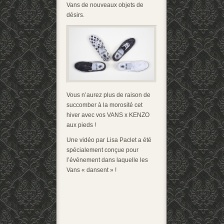
Vans de nouveaux objets de
désirs.
Vous n’aurez plus de raison de
succomber à la morosité cet
hiver avec vos VANS x KENZO
aux pieds !
Une vidéo par Lisa Paclet a été
spécialement conçue pour
l’événement dans laquelle les
Vans « dansent » !