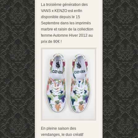
La troisième génération des
VANS x KENZO est enfin
disponible depuis le 15
Septembre dans les imprimés
marbre et raisin de la collection
femme Automne Hiver 2012 au
prix de 90€ !
En pleine saison des
vendanges, le duo créatif