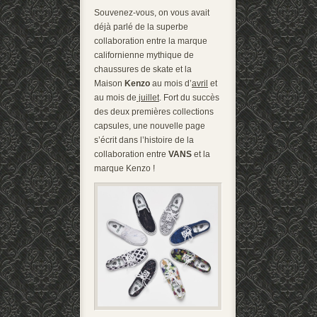
Souvenez-vous, on vous avait
déjà parlé de la superbe
collaboration entre la marque
californienne mythique de
chaussures de skate et la
Maison
Kenzo
au mois d’
avril
et
au mois de
juillet
. Fort du succès
des deux premières collections
capsules, une nouvelle page
s’écrit dans l’histoire de la
collaboration entre
VANS
et la
marque Kenzo !