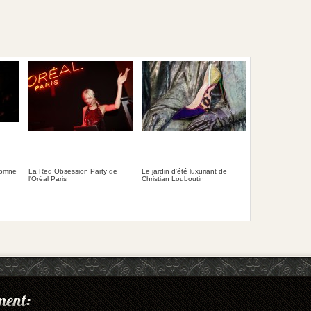
tomne
La Red Obsession Party de
Le jardin d'été luxuriant de
l'Oréal Paris
Christian Louboutin