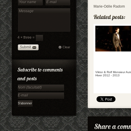
Marie-Odile Radom
4 × three =
Submit
Clear
Viktor & Rolf Monsieur Au
Hiver 2012 - 2013