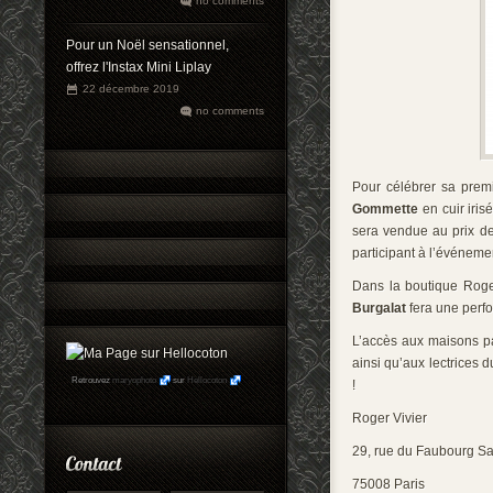
no comments
Pour un Noël sensationnel,
offrez l'Instax Mini Liplay
22 décembre 2019
no comments
Pour célébrer sa premi
Gommette
en cuir iris
sera vendue au prix de
participant à l’événeme
Dans la boutique Roger
Burgalat
fera une per
L’accès aux maisons par
ainsi qu’aux lectrices 
Retrouvez
maryophoto
sur
Hellocoton
!
Roger Vivier
29, rue du Faubourg S
75008 Paris