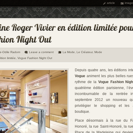
article
image
ie-Odile Radom
Leave a comment
La Mode
,
Le Créateur
,
Mode
ition limitée
,
Vogue Fashion Night Out
Depuis quatre ans, les éditions int
Vogue
animent les plus belles ru
rythme de la
Vogue Fashion Nigh
quatrième édition parisienne, l’
incontournable de la rentrée i
septembre 2012 un nouveau qua
privilégier le shopping et les
boutique.
Place désormais à la rue du Fa
Honoré, la rue Saint-Honoré, la rue
Place de la Madeleine qui devien