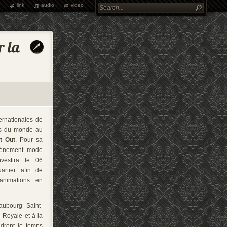
link
audio
video
ernationales de
es du monde au
t Out
. Pour sa
événement mode
nvestira le 06
rtier afin de
 animations en
ubourg Saint-
 Royale et à la
dront le temps