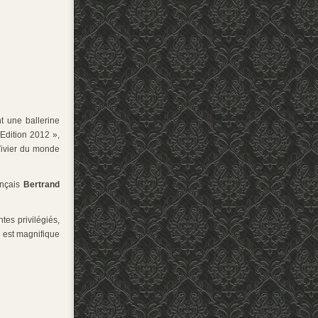
t une ballerine
 Edition 2012 »,
Vivier du monde
ançais
Bertrand
tes privilégiés,
il est magnifique