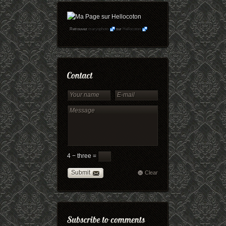
Retrouvez
maryophoto
sur
Hellocoton
4 − three =
Submit
Clear