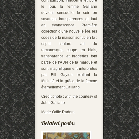
contradiction. Innocente et pure
le jour, la femme Galliano
devient sensuelle le soir en
savantes transparences et tout
en évanescence. Première
collection d’une nouvelle ère, les
codes de la maison sont bien là :
esprit couture, art du
romanesque, coupe en biais,
transparence et broderies font
partie de l’ADN de la marque et
sont magnifiquement interprétés
par Bill Gayten exaltant la
féminité et la grâce de la femme
éternellement Galliano.
Crédit photo : with the courtesy of
John Galliano
Marie-Odile Radom