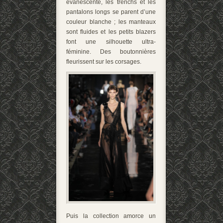
évanescente, les trenchs et les
pantalons longs se parent d’une
couleur blanche ; les manteaux
sont fluides et les petits blazers
font une silhouette ultra-
féminine. Des boutonnières
fleurissent sur les corsages.
Puis la collection amorce un