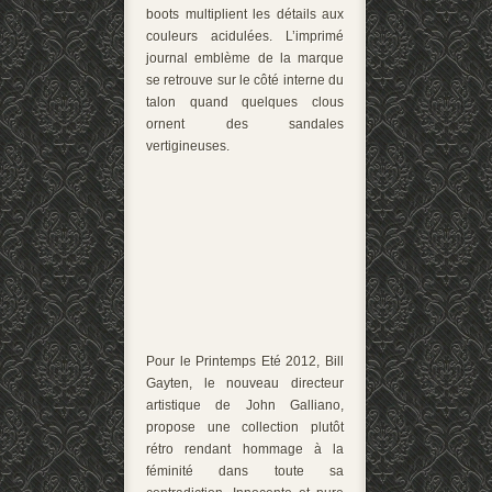
boots multiplient les détails aux
couleurs acidulées. L’imprimé
journal emblème de la marque
se retrouve sur le côté interne du
talon quand quelques clous
ornent des sandales
vertigineuses.
Pour le Printemps Eté 2012, Bill
Gayten, le nouveau directeur
artistique de John Galliano,
propose une collection plutôt
rétro rendant hommage à la
féminité dans toute sa