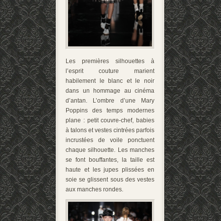
Les premières silhouettes à
l’esprit couture marient
habilement le blanc et le noir
dans un hommage au cinéma
d’antan. L’ombre d’une Mary
Poppins des temps modernes
plane : petit couvre-chef, babies
à talons et vestes cintrées parfois
incrustées de voile ponctuent
chaque silhouette. Les manches
se font bouffantes, la taille est
haute et les jupes plissées
en
soie se glissent sous des vestes
aux manches rondes.