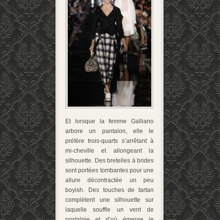
Et lorsque la femme Galliano
arbore un pantalon, elle le
préfère trois-quarts s’arrêtant à
mi-cheville et allongeant la
silhouette. Des bretelles à brides
sont portées tombantes pour une
allure décontractée un peu
boyish. Des touches de tartan
complètent une silhouette sur
laquelle souffle un vent de
nostalgie et d’où émerge le