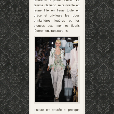
tendre et le jaune poussin. La
femme Galliano se réinvente en
jeune fille en fleurs toute en
grâce et privilégie les robes
printanières légères et les
blouses aux imprimés fleuris
légèrement transparents.
L’allure est épurée et presque