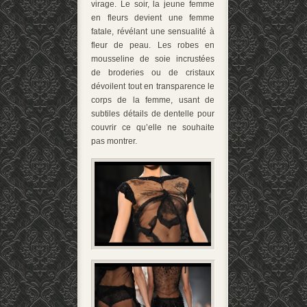
virage. Le soir, la jeune femme
en fleurs devient une femme
fatale, révélant une sensualité à
fleur de peau. Les robes en
mousseline de soie incrustées
de broderies ou de cristaux
dévoilent tout en transparence le
corps de la femme, usant de
subtiles détails de dentelle pour
couvrir ce qu’elle ne souhaite
pas montrer.