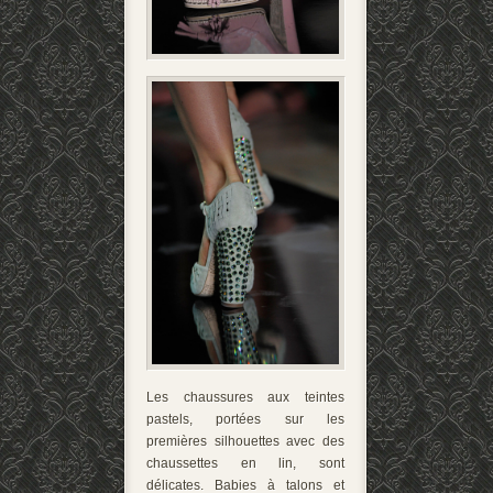
Les chaussures aux teintes
pastels, portées sur les
premières silhouettes avec des
chaussettes en lin, sont
délicates. Babies à talons et