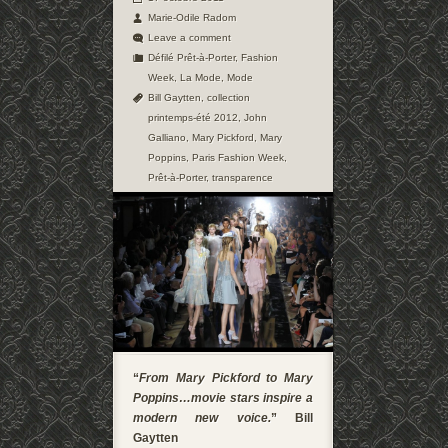
Marie-Odile Radom
Leave a comment
Défilé Prêt-à-Porter
,
Fashion
Week
,
La Mode
,
Mode
Bill Gaytten
,
collection
printemps-été 2012
,
John
Galliano
,
Mary Pickford
,
Mary
Poppins
,
Paris Fashion Week
,
Prêt-à-Porter
,
transparence
“
From Mary Pickford to Mary
Poppins…movie stars inspire a
modern new voice.
” Bill
Gaytten