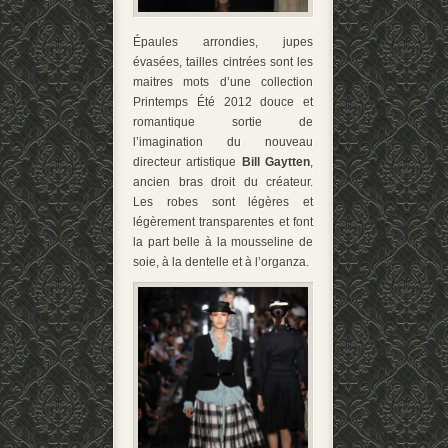
Épaules arrondies, jupes
évasées, tailles cintrées sont les
maitres mots d’une collection
Printemps Été 2012 douce et
romantique sortie de
l’imagination du nouveau
directeur artistique
Bill Gaytten
,
ancien bras droit du créateur.
Les robes sont légères et
légèrement transparentes et font
la part belle à la mousseline de
soie, à la dentelle et à l’organza.